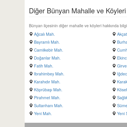
Diğer Bünyan Mahalle ve Köyleri
Bünyan ilçesinin diğer mahalle ve köyleri hakkında bilgi 
Ağcalı Mah.
Akçat
Bayramlı Mah.
Burh
Camiikebir Mah.
Cumh
Doğanlar Mah.
Ekinc
Fatih Mah.
Girve
Ibrahimbey Mah.
Iğdec
Karahıdır Mah.
Kara
Köprübaşı Mah.
Köseh
Pirahmet Mah.
Sağlı
Sultanhanı Mah.
Süme
Yeni Mah.
Yeni