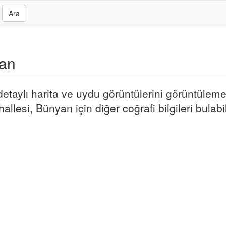
Ara
yan
taylı harita ve uydu görüntülerini görüntülemek
llesi, Bünyan için diğer coğrafi bilgileri bulabil