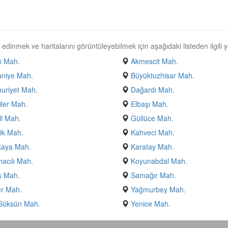
edinmek ve haritalarını görüntüleyebilmek için aşağıdaki listeden ilgili y
ı Mah.
Akmescit Mah.
aniye Mah.
Büyüktuzhisar Mah.
uriyet Mah.
Dağardı Mah.
iler Mah.
Elbaşı Mah.
li Mah.
Güllüce Mah.
ik Mah.
Kahveci Mah.
kaya Mah.
Karatay Mah.
acılı Mah.
Koyunabdal Mah.
k Mah.
Samağır Mah.
r Mah.
Yağmurbey Mah.
 Süksün Mah.
Yenice Mah.