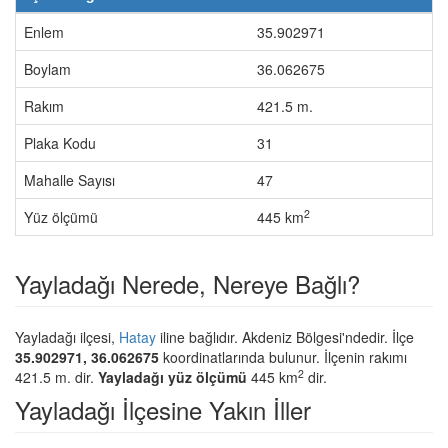
Enlem
35.902971
Boylam
36.062675
Rakım
421.5 m.
Plaka Kodu
31
Mahalle Sayısı
47
2
Yüz ölçümü
445 km
Yayladağı Nerede, Nereye Bağlı?
Yayladağı ilçesi,
Hatay
iline bağlıdır. Akdeniz Bölgesi'ndedir. İlçe
35.902971, 36.062675
koordinatlarında bulunur. İlçenin rakımı
2
421.5 m. dir.
Yayladağı yüz ölçümü
445 km
dir.
Yayladağı İlçesine Yakın İller