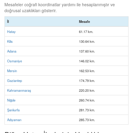
Mesafeler coğrafi koordinatlar yardımı ile hesaplanmıştır ve
doğrusal uzaklıkları gösterir.
İl
Mesafe
Hatay
61.17 km.
Kilis
130.64 km.
Adana
137.60 km.
Osmaniye
146.02 km.
Mersin
162.53 km.
Gaziantep
174.79 km.
Kahramanmaraş
220.20 km.
Niğde
260.74 km.
Şanlıurfa
281.73 km.
Adıyaman
285.73 km.