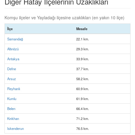
Diğer Hatay İlçelerinin Uzaklıkları
Komşu ilçeler ve Yayladağı ilçesine uzaklıkları (en yakın 10 ilçe)
İlçe
Mesafe
Samandağ
22.1 km.
Altınözü
29.3 km.
Antakya
33.9 km.
Defne
37.7 km.
Arsuz
58.2 km.
Reyhanlı
60.9 km.
Kumlu
61.9 km.
Belen
66.4 km.
Kırıkhan
71.2 km.
Iskenderun
76.5 km.