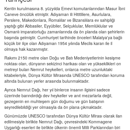
Kentin kurulmasına 8. yüzyılda Emevi komutanlarından Masur İbni
Caneve öncülük etmiştir. Adıyaman ili Hititlilere, Asurlulara,
Perslere, Makedonlara, Romalılar ve Bizanslılara ev sahipliği
yaptığı gibi Abbasiler, Eyyübiler, Selçuklular, Memlüklular ve
Osmanlı imparatorluğu zamanlarında da ön planda olan şehirlerin
başında gelmiştir. Cumhuriyet tarihinde önceleri Malatya'ya bağlı
küçük bir ilçe olan Adıyaman 1954 yılında Meclis kararı ile il
olmaya hak kazanmıştır.
Rakımı 2150 metre olan Doğu ve Batı Medeniyetlerinin kesişme
noktası olan, dünyanın sekizinci harikası olan ve yükseklikleri on
metreyi bulan Nemrut heykelleri, onlarca metre uzunluktaki
kitabeleriyle, Dünya Kültür Mirasında UNESCO tarafından koruma
altında bulunan yerler arasında bulunmaktadır.
Ayrıca Nemrut Dağı, her yıl binlerce insanın ilgisini sadece
üzerinde barındırdığı dev heykeller ve anıt mezarlarla değil,
gezegenin en muhteşem gün doğumu ve gün batışının
seyredilebildiği yer olmasıyla da ön plana çıkmaktadır.
Günümüzde UNESCO tarafından Dünya Kültür Mirası olarak ilan
edilmesiyle birlikte Nemrut Dağı, çevresindeki Kommagene
Uygarlığı eserleri ile birlikte ülkenin önemli Milli Parklarından biri