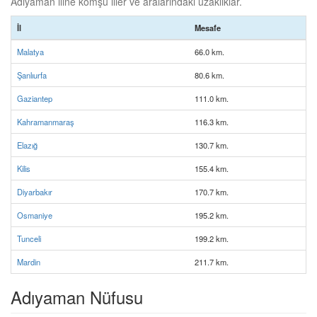
Adıyaman iline komşu iller ve aralarındaki uzaklıklar.
İl
Mesafe
Malatya
66.0 km.
Şanlıurfa
80.6 km.
Gaziantep
111.0 km.
Kahramanmaraş
116.3 km.
Elazığ
130.7 km.
Kilis
155.4 km.
Diyarbakır
170.7 km.
Osmaniye
195.2 km.
Tunceli
199.2 km.
Mardin
211.7 km.
Adıyaman Nüfusu