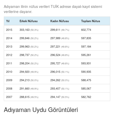
Adıyaman ilinin nüfus verileri TUİK adrese dayalı kayıt sistemi
verilerine dayanır.
Yıl
Erkek Nüfusu
Kadın Nüfusu
Toplam Nütus
2015
303,163
299,611
602,774
(50.3%)
(49.7%)
2014
299,846
297,989
597,835
(50.2%)
(49.8%)
2013
299,963
297,221
597,184
(50.2%)
(49.8%)
2012
298,737
296,524
595,261
(50.2%)
(49.8%)
2011
298,204
295,727
593,931
(50.2%)
(49.8%)
2010
294,920
296,015
590,935
(49.9%)
(50.1%)
2009
294,213
294,262
588,475
(50.0%)
(50.0%)
2008
291,660
293,407
585,067
(49.9%)
(50.1%)
2007
288,615
294,147
582,762
(49.5%)
(50.5%)
Adıyaman Uydu Görüntüleri