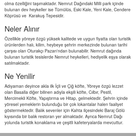
olma özelliğini taşımaktadır. Nemrut Dağındaki Milli park içinde
bulunan dev heykeller ise Tümülüs, Eski Kale, Yeni Kale, Cendere
Köprüsü ve Karakuş Tepesidir.
Neler Alınır
Özellikle yöreye özgü yüksek kalitede ve uygun fiyatta olan turistik
ürünlerden halı, kilim, heybeye şehrin merkezinde bulunan tarihi
çarşısı olan Oturakçı Pazarı'ndan bulunabilir. Nemrut dağında
bulunan turistik tesislerde Nemrut heykelleri, hediyelik eşya olarak
satılmaktadır.
Ne Yenilir
Adıyaman deyince akla ilk İçli ve Çiğ köfte, Yöreye özgü lezzet
olan Basalla diğer bilinen adıyla ekşili köfte, Cılbır, Pestil,
Mercimekli Köfte, Yapıştırma ve Hitap, gelmektedir. Şehrin içinde
yöresel yemeklerin bulunduğu bir çok lokantalar halen faaliyet
göstermektedir. Balık sevenler için Kahta ilçesindeki Baraj Gölü
kıyısında bir balık restoran yer almaktadır. Ayrıca Nemrut Dağı
yolunda turistik konaklama ve çeşitli kafeteryalarda mevcuttur.