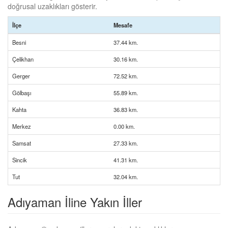
doğrusal uzaklıkları gösterir.
İlçe
Mesafe
Besni
37.44 km.
Çelikhan
30.16 km.
Gerger
72.52 km.
Gölbaşı
55.89 km.
Kahta
36.83 km.
Merkez
0.00 km.
Samsat
27.33 km.
Sincik
41.31 km.
Tut
32.04 km.
Adıyaman İline Yakın İller