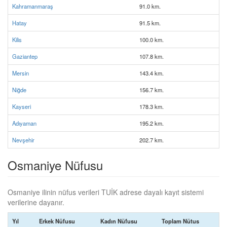
Kahramanmaraş
91.0 km.
Hatay
91.5 km.
Kilis
100.0 km.
Gaziantep
107.8 km.
Mersin
143.4 km.
Niğde
156.7 km.
Kayseri
178.3 km.
Adıyaman
195.2 km.
Nevşehir
202.7 km.
Osmaniye Nüfusu
Osmaniye ilinin nüfus verileri TUİK adrese dayalı kayıt sistemi
verilerine dayanır.
Yıl
Erkek Nüfusu
Kadın Nüfusu
Toplam Nütus