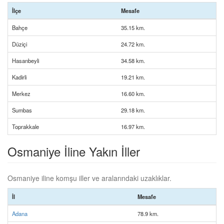
İlçe
Mesafe
Bahçe
35.15 km.
Düziçi
24.72 km.
Hasanbeyli
34.58 km.
Kadirli
19.21 km.
Merkez
16.60 km.
Sumbas
29.18 km.
Toprakkale
16.97 km.
Osmaniye İline Yakın İller
Osmaniye iline komşu iller ve aralarındaki uzaklıklar.
İl
Mesafe
Adana
78.9 km.