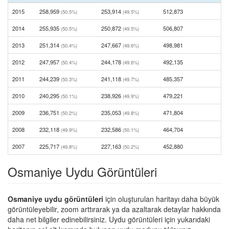
2015
258,959
253,914
512,873
(50.5%)
(49.5%)
2014
255,935
250,872
506,807
(50.5%)
(49.5%)
2013
251,314
247,667
498,981
(50.4%)
(49.6%)
2012
247,957
244,178
492,135
(50.4%)
(49.6%)
2011
244,239
241,118
485,357
(50.3%)
(49.7%)
2010
240,295
238,926
479,221
(50.1%)
(49.9%)
2009
236,751
235,053
471,804
(50.2%)
(49.8%)
2008
232,118
232,586
464,704
(49.9%)
(50.1%)
2007
225,717
227,163
452,880
(49.8%)
(50.2%)
Osmaniye Uydu Görüntüleri
Osmaniye uydu görüntüleri
için oluşturulan haritayı daha büyük
görüntüleyebilir, zoom arttırarak ya da azaltarak detaylar hakkında
daha net bilgiler edinebilirsiniz. Uydu görüntüleri için yukarıdaki