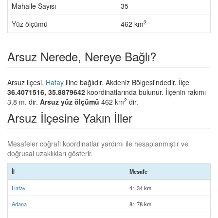
Mahalle Sayısı
35
2
Yüz ölçümü
462 km
Arsuz Nerede, Nereye Bağlı?
Arsuz ilçesi,
Hatay
iline bağlıdır. Akdeniz Bölgesi'ndedir. İlçe
36.4071516, 35.8879642
koordinatlarında bulunur. İlçenin rakımı
2
3.8 m. dir.
Arsuz yüz ölçümü
462 km
dir.
Arsuz İlçesine Yakın İller
Mesafeler coğrafi koordinatlar yardımı ile hesaplanmıştır ve
doğrusal uzaklıkları gösterir.
İl
Mesafe
Hatay
41.34 km.
Adana
81.78 km.