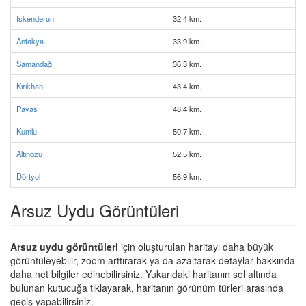
Iskenderun
32.4 km.
Antakya
33.9 km.
Samandağ
36.3 km.
Kırıkhan
43.4 km.
Payas
48.4 km.
Kumlu
50.7 km.
Altınözü
52.5 km.
Dörtyol
56.9 km.
Arsuz Uydu Görüntüleri
Arsuz uydu görüntüleri
için oluşturulan haritayı daha büyük
görüntüleyebilir, zoom arttırarak ya da azaltarak detaylar hakkında
daha net bilgiler edinebilirsiniz. Yukarıdaki haritanın sol altında
bulunan kutucuğa tıklayarak, haritanın görünüm türleri arasında
geçiş yapabilirsiniz.