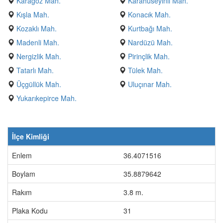
Karagöz Mah.
Karahüseyinli Mah.
Kışla Mah.
Konacık Mah.
Kozaklı Mah.
Kurtbağı Mah.
Madenli Mah.
Nardüzü Mah.
Nergizlik Mah.
Pirinçlik Mah.
Tatarlı Mah.
Tülek Mah.
Üçgüllük Mah.
Uluçınar Mah.
Yukarıkepirce Mah.
İlçe Kimliği
Enlem
36.4071516
Boylam
35.8879642
Rakım
3.8 m.
Plaka Kodu
31