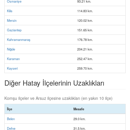
Osmaniye
93.21 km.
Kilis
114.83 km.
Mersin
120.02 km.
Gaziantep
151.65 km.
Kahramanmaraş
176.78 km.
Niğde
204.21 km.
Karaman
252.47 km.
Kayseri
259.70 km.
Diğer Hatay İlçelerinin Uzaklıkları
Komşu ilçeler ve Arsuz ilçesine uzaklıkları (en yakın 10 ilçe)
İlçe
Mesafe
Belen
29.0 km.
Defne
31.5 km.