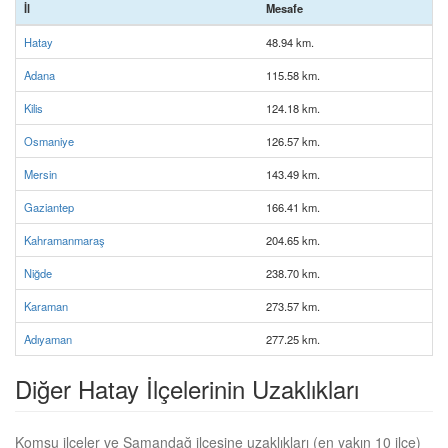
İl
Mesafe
Hatay
48.94 km.
Adana
115.58 km.
Kilis
124.18 km.
Osmaniye
126.57 km.
Mersin
143.49 km.
Gaziantep
166.41 km.
Kahramanmaraş
204.65 km.
Niğde
238.70 km.
Karaman
273.57 km.
Adıyaman
277.25 km.
Diğer Hatay İlçelerinin Uzaklıkları
Komşu ilçeler ve Samandağ ilçesine uzaklıkları (en yakın 10 ilçe)