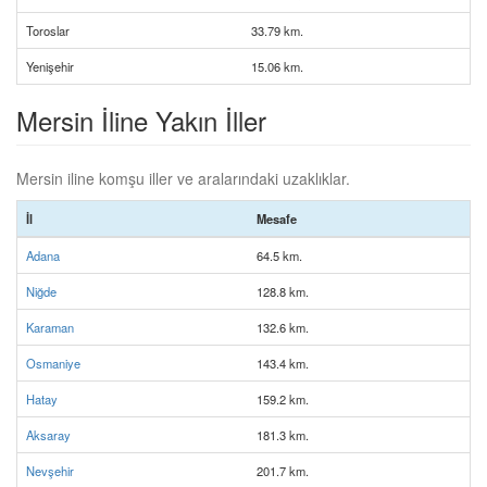
Toroslar
33.79 km.
Yenişehir
15.06 km.
Mersin İline Yakın İller
Mersin iline komşu iller ve aralarındaki uzaklıklar.
İl
Mesafe
Adana
64.5 km.
Niğde
128.8 km.
Karaman
132.6 km.
Osmaniye
143.4 km.
Hatay
159.2 km.
Aksaray
181.3 km.
Nevşehir
201.7 km.