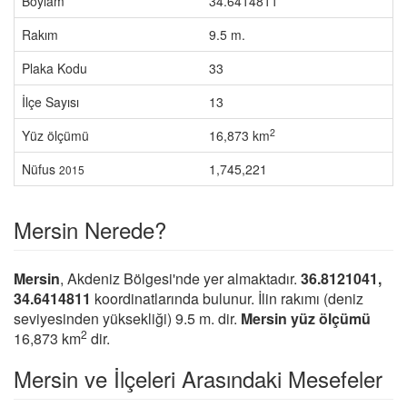
Boylam
34.6414811
Rakım
9.5 m.
Plaka Kodu
33
İlçe Sayısı
13
2
Yüz ölçümü
16,873 km
Nüfus
1,745,221
2015
Mersin Nerede?
Mersin
, Akdeniz Bölgesi'nde yer almaktadır.
36.8121041,
34.6414811
koordinatlarında bulunur. İlin rakımı (deniz
seviyesinden yüksekliği) 9.5 m. dir.
Mersin yüz ölçümü
2
16,873 km
dir.
Mersin ve İlçeleri Arasındaki Mesefeler