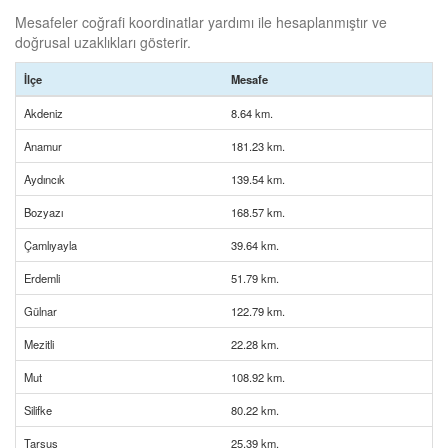
Mesafeler coğrafi koordinatlar yardımı ile hesaplanmıştır ve
doğrusal uzaklıkları gösterir.
İlçe
Mesafe
Akdeniz
8.64 km.
Anamur
181.23 km.
Aydıncık
139.54 km.
Bozyazı
168.57 km.
Çamlıyayla
39.64 km.
Erdemli
51.79 km.
Gülnar
122.79 km.
Mezitli
22.28 km.
Mut
108.92 km.
Silifke
80.22 km.
Tarsus
25.39 km.