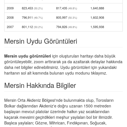
2009
823,453
817,435
1,640,888
(50.2%)
(49.8%)
2008
796,911
805,997
1,602,908
(49.7%)
(50.3%)
2007
801,112
794,826
1,595,938
(50.2%)
(49.8%)
Mersin Uydu Görüntüleri
Mersin uydu görüntüleri
için oluşturulan haritayı daha büyük
görüntüleyebilir, zoom arttırarak ya da azaltarak detaylar hakkında
daha net bilgiler edinebilirsiniz. Uydu görüntüleri için yukarıdaki
haritanın sol alt kısmında bulunan uydu modunu tıklayınız.
Mersin Hakkında Bilgiler
Mersin Orta Akdeniz Bölgesi'nde bulunmakta olup, Torosların
Bolkar dağlarından Akdeniz'e doğru uzanan 1500 metreden
başlayan mevcut platolar üzerinde halkın yaz sıcaklarından
kaçarak mevsimi geçirdikleri meşhur yaylaları bol bir ilimizdir.
Başlıca yaylaları; Gözne, Mihrican, Fındıkpınarı, Soğucak,