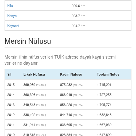
Kilis
220.6 km.
Konya
223.7 km.
Kayseri
224.7 km.
Mersin Nüfusu
Mersin ilinin nüfus verileri TUİK adrese dayalı kayıt sistemi
verilerine dayanır.
Yıl
Erkek Nüfusu
Kadın Nüfusu
Toplam Nütus
2015
869,989
875,232
1,745,221
(49.8%)
(50.2%)
2014
860,306
866,949
1,727,255
(49.8%)
(50.2%)
2013
849,548
856,226
1,705,774
(49.8%)
(50.2%)
2012
838,102
844,746
1,682,848
(49.8%)
(50.2%)
2011
831,244
836,695
1,667,939
(49.8%)
(50.2%)
2010
819,515
828,384
1,647,899
(49.7%)
(50.3%)