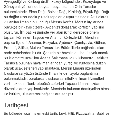
Ayvagediği ve Kızılbağ dır.İlin kuzey bölgesinde , Kuzeydoğu ve
Güneybatı yönlerinde boydan boya uzanan Orta Toroslar
bulunmkatadır. Elma Dağı, Bolkar Dağı, Kızıldağ, Büyük Eğri Dağı
bu dağlar üzerindeki yüksek tepeleri oluşturmaktadır. Aktif olarak
kullanılan limanın bulunduğu Mersin Körfezi Mersin kıyılarında
büyükçe bir kavis çizerek Akdeniz'i dolaşarak körfezin yapısını
oluşturur. İlin batı kesiminde yer alan ikinci derecede önem
taşıyan körfezleri Taşucu ve Anamur körfezleridir. Mersin'in
başlıca ilçeleri: Anamur, Bozyaka, Aydıncık, Çamlıyayla, Gülnar,
Erdemli, Silifke, Mut ve Tarsus' tur. Bütün illerle bağlantısı olan
nadir şehirlerden biridir. Şehirde bir havalimanı henüz yok ancak
69 kilometre uzaklıkta Adana Şakirpaşa ile 32 kilometre uzaklıkta
Tarsus'a bulunan havalimanlarından yurtiçi ve yurtdışına düzenli
olarak uçak seferleri yapılmaktadır. Mersin Limanı üzerinden
Uluslararası yüzün üstünde liman ile denizyolu bağlantımız
bulunmaktadır, buralarda uluslararası nitelikte liman hizmetleri
verilmektedir. Deniz otobüsü seferleri Taşucu Limanımızdan
düzenli olarak yapılmaktadır. Mersinde bulunan demiryolları birçok
ille birlikte, uluslararası bağlantılara sahiptir.
Tarihçesi
Bu bölgede yazılmış en eski tarih, Luvi, Hitit, Kizzuwatna, Babil ve