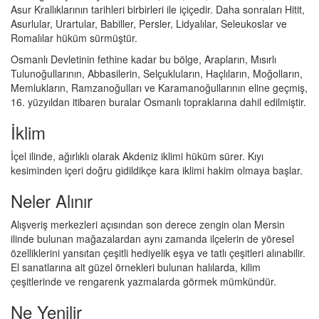
Asur Krallıklarının tarihleri birbirleri ile içiçedir. Daha sonraları Hitit,
Asurlular, Urartular, Babiller, Persler, Lidyalılar, Seleukoslar ve
Romalılar hüküm sürmüştür.
Osmanlı Devletinin fethine kadar bu bölge, Arapların, Mısırlı
Tulunoğullarının, Abbasilerin, Selçukluların, Haçlıların, Moğolların,
Memlukların, Ramzanoğulları ve Karamanoğullarının eline geçmiş,
16. yüzyıldan itibaren buralar Osmanlı topraklarına dahil edilmiştir.
İklim
İçel ilinde, ağırlıklı olarak Akdeniz iklimi hüküm sürer. Kıyı
kesiminden içeri doğru gidildikçe kara iklimi hakim olmaya başlar.
Neler Alınır
Alışveriş merkezleri açısından son derece zengin olan Mersin
ilinde bulunan mağazalardan aynı zamanda ilçelerin de yöresel
özelliklerini yansıtan çeşitli hediyelik eşya ve tatlı çeşitleri alınabilir.
El sanatlarına ait güzel örnekleri bulunan halılarda, kilim
çeşitlerinde ve rengarenk yazmalarda görmek mümkündür.
Ne Yenilir