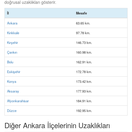
doğrusal uzaklıkları gösterir.
İl
Mesafe
Ankara
63.65 km.
Kırıkkale
97.78 km.
Kırşehir
146.73 km.
Çankırı
160.98 km.
Bolu
162.91 km.
Eskişehir
172.78 km.
Konya
173.42 km.
Aksaray
177.93 km.
Afyonkarahisar
184.91 km.
Düzce
192.95 km.
Diğer Ankara İlçelerinin Uzaklıkları