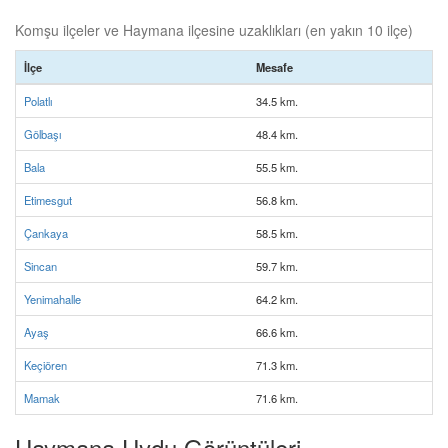
Komşu ilçeler ve Haymana ilçesine uzaklıkları (en yakın 10 ilçe)
İlçe
Mesafe
Polatlı
34.5 km.
Gölbaşı
48.4 km.
Bala
55.5 km.
Etimesgut
56.8 km.
Çankaya
58.5 km.
Sincan
59.7 km.
Yenimahalle
64.2 km.
Ayaş
66.6 km.
Keçiören
71.3 km.
Mamak
71.6 km.
Haymana Uydu Görüntüleri