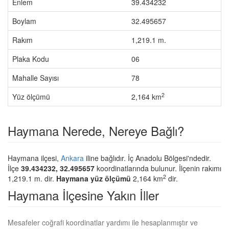
Enlem
39.434232
Boylam
32.495657
Rakım
1,219.1 m.
Plaka Kodu
06
Mahalle Sayısı
78
2
Yüz ölçümü
2,164 km
Haymana Nerede, Nereye Bağlı?
Haymana ilçesi,
Ankara
iline bağlıdır. İç Anadolu Bölgesi'ndedir.
İlçe
39.434232, 32.495657
koordinatlarında bulunur. İlçenin rakımı
2
1,219.1 m. dir.
Haymana yüz ölçümü
2,164 km
dir.
Haymana İlçesine Yakın İller
Mesafeler coğrafi koordinatlar yardımı ile hesaplanmıştır ve