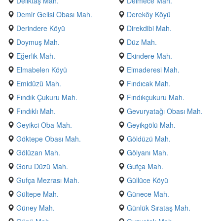
Deliktaş Mah.
Delmece Mah.
Demir Gelisi Obası Mah.
Dereköy Köyü
Derindere Köyü
Direkdibi Mah.
Doymuş Mah.
Düz Mah.
Eğerlik Mah.
Ekindere Mah.
Elmabelen Köyü
Elmaderesi Mah.
Emidüzü Mah.
Fındıcak Mah.
Fındık Çukuru Mah.
Fındıkçukuru Mah.
Fındıklı Mah.
Gevuryatağı Obası Mah.
Geyikci Oba Mah.
Geyikgölü Mah.
Göktepe Obası Mah.
Göldüzü Mah.
Gölüzan Mah.
Gölyanı Mah.
Goru Düzü Mah.
Gufça Mah.
Gufça Mezrası Mah.
Güllüce Köyü
Gültepe Mah.
Günece Mah.
Güney Mah.
Günlük Sırataş Mah.