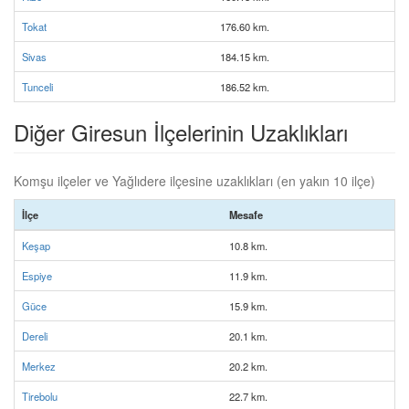
Tokat
176.60 km.
Sivas
184.15 km.
Tunceli
186.52 km.
Diğer Giresun İlçelerinin Uzaklıkları
Komşu ilçeler ve Yağlıdere ilçesine uzaklıkları (en yakın 10 ilçe)
İlçe
Mesafe
Keşap
10.8 km.
Espiye
11.9 km.
Güce
15.9 km.
Dereli
20.1 km.
Merkez
20.2 km.
Tirebolu
22.7 km.