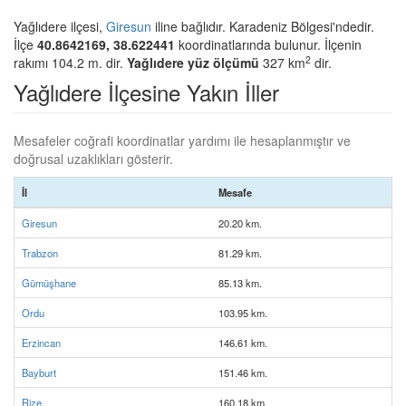
Yağlıdere ilçesi,
Giresun
iline bağlıdır. Karadeniz Bölgesi'ndedir.
İlçe
40.8642169, 38.622441
koordinatlarında bulunur. İlçenin
2
rakımı 104.2 m. dir.
Yağlıdere yüz ölçümü
327 km
dir.
Yağlıdere İlçesine Yakın İller
Mesafeler coğrafi koordinatlar yardımı ile hesaplanmıştır ve
doğrusal uzaklıkları gösterir.
İl
Mesafe
Giresun
20.20 km.
Trabzon
81.29 km.
Gümüşhane
85.13 km.
Ordu
103.95 km.
Erzincan
146.61 km.
Bayburt
151.46 km.
Rize
160.18 km.