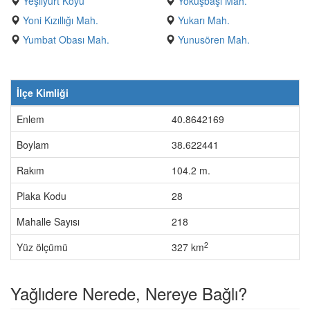
Yeşilyurt Köyü
Yokuşbaşı Mah.
Yoni Kızıllığı Mah.
Yukarı Mah.
Yumbat Obası Mah.
Yunusören Mah.
İlçe Kimliği
Enlem
40.8642169
Boylam
38.622441
Rakım
104.2 m.
Plaka Kodu
28
Mahalle Sayısı
218
2
Yüz ölçümü
327 km
Yağlıdere Nerede, Nereye Bağlı?