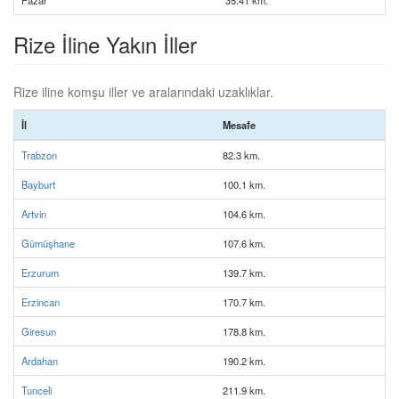
Pazar
35.41 km.
Rize İline Yakın İller
Rize iline komşu iller ve aralarındaki uzaklıklar.
İl
Mesafe
Trabzon
82.3 km.
Bayburt
100.1 km.
Artvin
104.6 km.
Gümüşhane
107.6 km.
Erzurum
139.7 km.
Erzincan
170.7 km.
Giresun
178.8 km.
Ardahan
190.2 km.
Tunceli
211.9 km.