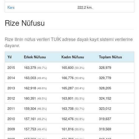
Kars
222.2 km.
Rize Nüfusu
Rize ilinin nüfus verileri TUİK adrese dayalı kayıt sistemi verilerine
dayanır.
Yıl
Erkek Nüfusu
Kadın Nüfusu
Toplam Nütus
2015
163,379
165,600
328,979
(49.7%)
(50.3%)
2014
163,003
166,776
329,779
(49.4%)
(50.6%)
2013
162,918
165,287
328,205
(49.6%)
(50.4%)
2012
160,351
163,801
324,152
(49.5%)
(50.5%)
2011
159,304
163,708
323,012
(49.3%)
(50.7%)
2010
157,161
162,476
319,637
(49.2%)
(50.8%)
2009
157,753
161,816
319,569
(49.4%)
(50.6%)