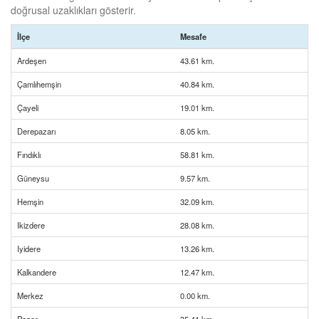
doğrusal uzaklıkları gösterir.
İlçe
Mesafe
Ardeşen
43.61 km.
Çamlıhemşin
40.84 km.
Çayeli
19.01 km.
Derepazarı
8.05 km.
Fındıklı
58.81 km.
Güneysu
9.57 km.
Hemşin
32.09 km.
Ikizdere
28.08 km.
Iyidere
13.26 km.
Kalkandere
12.47 km.
Merkez
0.00 km.