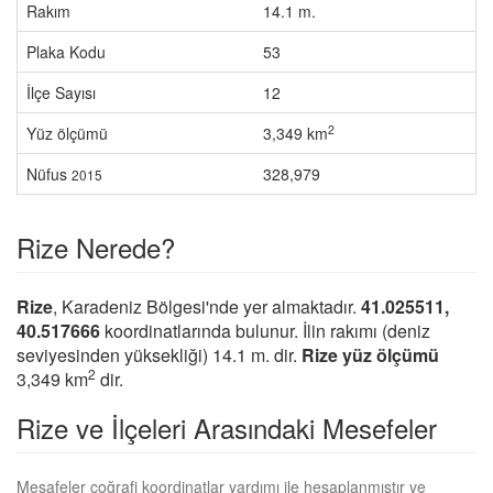
Rakım
14.1 m.
Plaka Kodu
53
İlçe Sayısı
12
2
Yüz ölçümü
3,349 km
Nüfus
328,979
2015
Rize Nerede?
Rize
, Karadeniz Bölgesi'nde yer almaktadır.
41.025511,
40.517666
koordinatlarında bulunur. İlin rakımı (deniz
seviyesinden yüksekliği) 14.1 m. dir.
Rize yüz ölçümü
2
3,349 km
dir.
Rize ve İlçeleri Arasındaki Mesefeler
Mesafeler coğrafi koordinatlar yardımı ile hesaplanmıştır ve