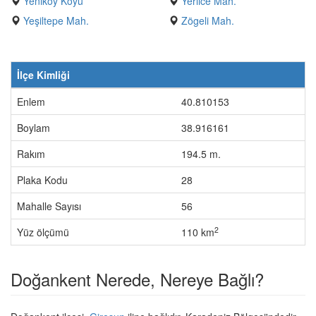
Yeniköy Köyü
Yerlice Mah.
Yeşiltepe Mah.
Zögeli Mah.
İlçe Kimliği
Enlem
40.810153
Boylam
38.916161
Rakım
194.5 m.
Plaka Kodu
28
Mahalle Sayısı
56
2
Yüz ölçümü
110 km
Doğankent Nerede, Nereye Bağlı?