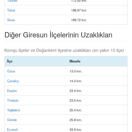
Tunceli
172.92 km.
Tokat
198.97 km.
Sivas
199.72 km.
Diğer Giresun İlçelerinin Uzaklıkları
Komşu ilçeler ve Doğankent ilçesine uzaklıkları (en yakın 10 ilçe)
İlçe
Mesafe
Güce
13.0 km.
Çanakçı
14.3 km.
Espiye
23.4 km.
Tirebolu
23.5 km.
Yağlıdere
25.4 km.
Görele
25.8 km.
Eynesil
33.9 km.