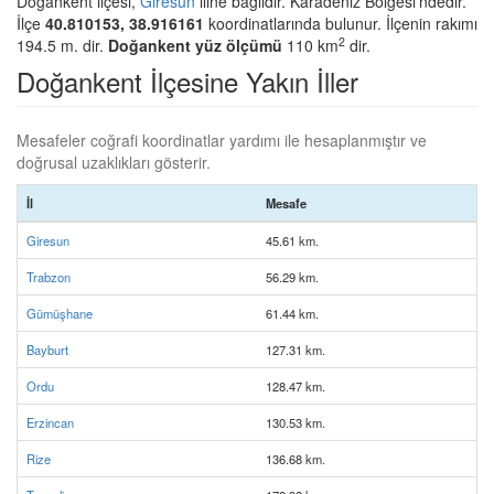
Doğankent ilçesi,
Giresun
iline bağlıdır. Karadeniz Bölgesi'ndedir.
İlçe
40.810153, 38.916161
koordinatlarında bulunur. İlçenin rakımı
2
194.5 m. dir.
Doğankent yüz ölçümü
110 km
dir.
Doğankent İlçesine Yakın İller
Mesafeler coğrafi koordinatlar yardımı ile hesaplanmıştır ve
doğrusal uzaklıkları gösterir.
İl
Mesafe
Giresun
45.61 km.
Trabzon
56.29 km.
Gümüşhane
61.44 km.
Bayburt
127.31 km.
Ordu
128.47 km.
Erzincan
130.53 km.
Rize
136.68 km.