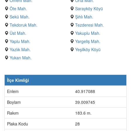
Ömerli Mah.
Orta Mah.
Öte Mah.
Sarayköy Köyü
Sekü Mah.
Şıhlı Mah.
Tekdoruk Mah.
Tezderesi Mah.
Üst Mah.
Yakuplu Mah.
Yaplu Mah.
Yargeliş Mah.
Yazlık Mah.
Yeşilköy Köyü
Yukarı Mah.
İlçe Kimliği
Enlem
40.917088
Boylam
39.009745
Rakım
183.6 m.
Plaka Kodu
28