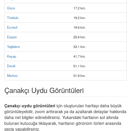
Güce
17.2 km.
Tirebolu
19.2 km.
Eynesil
19.6 km.
Espiye
25.6 km.
Yağlıdere
33.1 km.
Keşap
41.7 km.
Dereli
51.1 km.
Merkez
51.9 km.
Çanakçı Uydu Görüntüleri
Çanakçı uydu görüntüleri
için oluşturulan haritayı daha büyük
görüntüleyebilir, zoom arttırarak ya da azaltarak detaylar hakkında
daha net bilgiler edinebilirsiniz. Yukarıdaki haritanın sol altında
bulunan kutucuğa tıklayarak, haritanın görünüm türleri arasında
geçiş yapabilirsiniz.