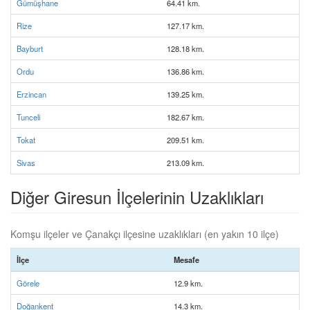
Gümüşhane
64.41 km.
Rize
127.17 km.
Bayburt
128.18 km.
Ordu
136.86 km.
Erzincan
139.25 km.
Tunceli
182.67 km.
Tokat
209.51 km.
Sivas
213.09 km.
Diğer Giresun İlçelerinin Uzaklıkları
Komşu ilçeler ve Çanakçı ilçesine uzaklıkları (en yakın 10 ilçe)
İlçe
Mesafe
Görele
12.9 km.
Doğankent
14.3 km.