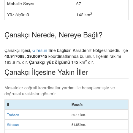
Mahalle Sayısı
67
2
Yüz ölçümü
142 km
Çanakçı Nerede, Nereye Bağlı?
Çanakçı ilçesi,
Giresun
iline bağlıdır. Karadeniz Bölgesi'ndedir. İlçe
40.917088, 39.009745
koordinatlarında bulunur. İlçenin rakımı
2
183.6 m. dir.
Çanakçı yüz ölçümü
142 km
dir.
Çanakçı İlçesine Yakın İller
Mesafeler coğrafi koordinatlar yardımı ile hesaplanmıştır ve
doğrusal uzaklıkları gösterir.
İl
Mesafe
Trabzon
50.11 km.
Giresun
51.85 km.