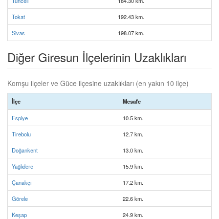
Tunceli
184.30 km.
Tokat
192.43 km.
Sivas
198.07 km.
Diğer Giresun İlçelerinin Uzaklıkları
Komşu ilçeler ve Güce ilçesine uzaklıkları (en yakın 10 ilçe)
İlçe
Mesafe
Espiye
10.5 km.
Tirebolu
12.7 km.
Doğankent
13.0 km.
Yağlıdere
15.9 km.
Çanakçı
17.2 km.
Görele
22.6 km.
Keşap
24.9 km.