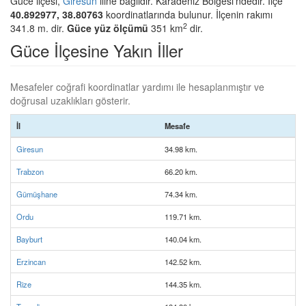
Güce ilçesi,
Giresun
iline bağlıdır. Karadeniz Bölgesi'ndedir. İlçe
40.892977, 38.80763
koordinatlarında bulunur. İlçenin rakımı
2
341.8 m. dir.
Güce yüz ölçümü
351 km
dir.
Güce İlçesine Yakın İller
Mesafeler coğrafi koordinatlar yardımı ile hesaplanmıştır ve
doğrusal uzaklıkları gösterir.
İl
Mesafe
Giresun
34.98 km.
Trabzon
66.20 km.
Gümüşhane
74.34 km.
Ordu
119.71 km.
Bayburt
140.04 km.
Erzincan
142.52 km.
Rize
144.35 km.