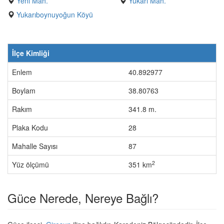
Yeni Mah.
Yukarı Mah.
Yukarıboynuyoğun Köyü
İlçe Kimliği
Enlem
40.892977
Boylam
38.80763
Rakım
341.8 m.
Plaka Kodu
28
Mahalle Sayısı
87
2
Yüz ölçümü
351 km
Güce Nerede, Nereye Bağlı?