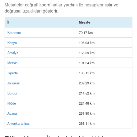
Mesafeler coğrafi koordinatlar yardımı ile hesaplanmıştır ve
doğrusal uzaklıkları gösterir.
İl
Mesafe
Karaman
70.17 km.
Konya
105.03 km.
Antalya
158.59 km.
Mersin
191.24 km.
Isparta
195.11 km.
Aksaray
209.29 km.
Burdur
214.52 km.
Niğde
224.48 km.
Adana
251.90 km.
Afyonkarahisar
266.11 km.