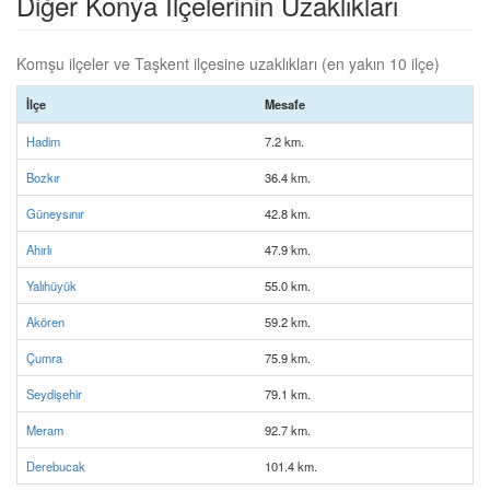
Diğer Konya İlçelerinin Uzaklıkları
Komşu ilçeler ve Taşkent ilçesine uzaklıkları (en yakın 10 ilçe)
İlçe
Mesafe
Hadim
7.2 km.
Bozkır
36.4 km.
Güneysınır
42.8 km.
Ahırlı
47.9 km.
Yalıhüyük
55.0 km.
Akören
59.2 km.
Çumra
75.9 km.
Seydişehir
79.1 km.
Meram
92.7 km.
Derebucak
101.4 km.