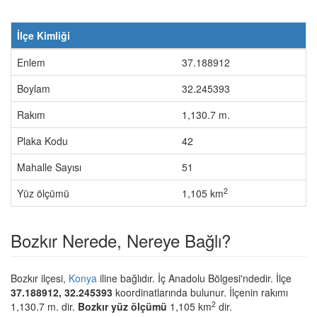
İlçe Kimliği
Enlem
37.188912
Boylam
32.245393
Rakım
1,130.7 m.
Plaka Kodu
42
Mahalle Sayısı
51
2
Yüz ölçümü
1,105 km
Bozkır Nerede, Nereye Bağlı?
Bozkır ilçesi,
Konya
iline bağlıdır. İç Anadolu Bölgesi'ndedir. İlçe
37.188912, 32.245393
koordinatlarında bulunur. İlçenin rakımı
2
1,130.7 m. dir.
Bozkır yüz ölçümü
1,105 km
dir.