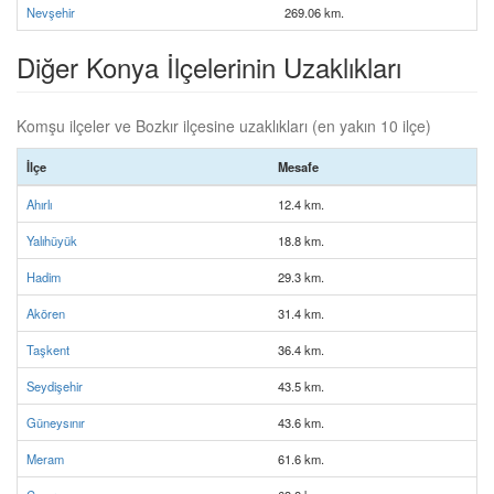
Nevşehir
269.06 km.
Diğer Konya İlçelerinin Uzaklıkları
Komşu ilçeler ve Bozkır ilçesine uzaklıkları (en yakın 10 ilçe)
İlçe
Mesafe
Ahırlı
12.4 km.
Yalıhüyük
18.8 km.
Hadim
29.3 km.
Akören
31.4 km.
Taşkent
36.4 km.
Seydişehir
43.5 km.
Güneysınır
43.6 km.
Meram
61.6 km.