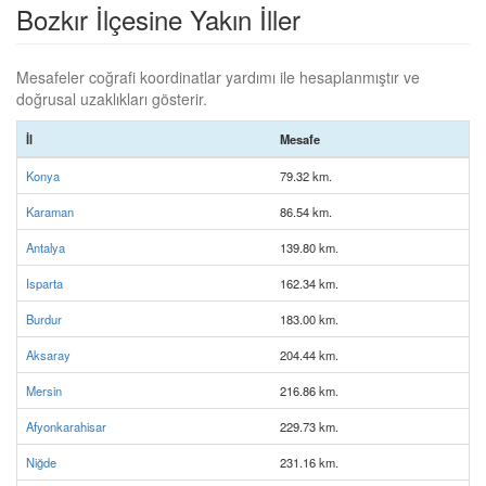
Bozkır İlçesine Yakın İller
Mesafeler coğrafi koordinatlar yardımı ile hesaplanmıştır ve
doğrusal uzaklıkları gösterir.
İl
Mesafe
Konya
79.32 km.
Karaman
86.54 km.
Antalya
139.80 km.
Isparta
162.34 km.
Burdur
183.00 km.
Aksaray
204.44 km.
Mersin
216.86 km.
Afyonkarahisar
229.73 km.
Niğde
231.16 km.