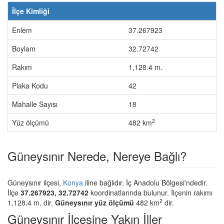
İlçe Kimliği
Enlem
37.267923
Boylam
32.72742
Rakım
1,128.4 m.
Plaka Kodu
42
Mahalle Sayısı
18
2
Yüz ölçümü
482 km
Güneysınır Nerede, Nereye Bağlı?
Güneysınır ilçesi,
Konya
iline bağlıdır. İç Anadolu Bölgesi'ndedir.
İlçe
37.267923, 32.72742
koordinatlarında bulunur. İlçenin rakımı
2
1,128.4 m. dir.
Güneysınır yüz ölçümü
482 km
dir.
Güneysınır İlçesine Yakın İller