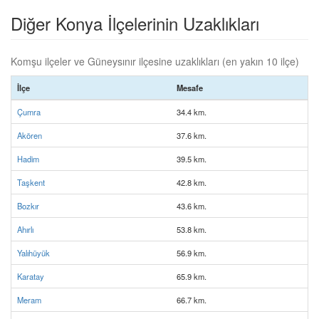
Diğer Konya İlçelerinin Uzaklıkları
Komşu ilçeler ve Güneysınır ilçesine uzaklıkları (en yakın 10 ilçe)
İlçe
Mesafe
Çumra
34.4 km.
Akören
37.6 km.
Hadim
39.5 km.
Taşkent
42.8 km.
Bozkır
43.6 km.
Ahırlı
53.8 km.
Yalıhüyük
56.9 km.
Karatay
65.9 km.
Meram
66.7 km.