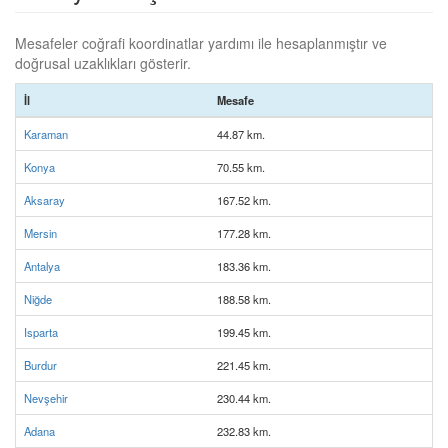
Mesafeler coğrafi koordinatlar yardımı ile hesaplanmıştır ve
doğrusal uzaklıkları gösterir.
İl
Mesafe
Karaman
44.87 km.
Konya
70.55 km.
Aksaray
167.52 km.
Mersin
177.28 km.
Antalya
183.36 km.
Niğde
188.58 km.
Isparta
199.45 km.
Burdur
221.45 km.
Nevşehir
230.44 km.
Adana
232.83 km.