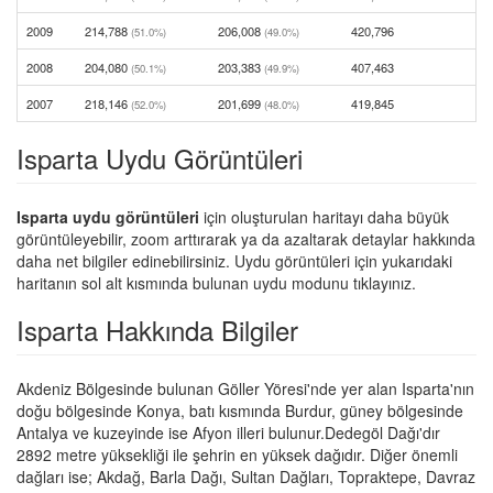
2009
214,788
206,008
420,796
(51.0%)
(49.0%)
2008
204,080
203,383
407,463
(50.1%)
(49.9%)
2007
218,146
201,699
419,845
(52.0%)
(48.0%)
Isparta Uydu Görüntüleri
Isparta uydu görüntüleri
için oluşturulan haritayı daha büyük
görüntüleyebilir, zoom arttırarak ya da azaltarak detaylar hakkında
daha net bilgiler edinebilirsiniz. Uydu görüntüleri için yukarıdaki
haritanın sol alt kısmında bulunan uydu modunu tıklayınız.
Isparta Hakkında Bilgiler
Akdeniz Bölgesinde bulunan Göller Yöresi'nde yer alan Isparta'nın
doğu bölgesinde Konya, batı kısmında Burdur, güney bölgesinde
Antalya ve kuzeyinde ise Afyon illeri bulunur.Dedegöl Dağı'dır
2892 metre yüksekliği ile şehrin en yüksek dağıdır. Diğer önemli
dağları ise; Akdağ, Barla Dağı, Sultan Dağları, Topraktepe, Davraz