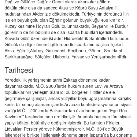
Dağı ve Güllüce Dağı'dır.Genel olarak akarsular göllere
dökülmekte olsa da sadece Aksu ve Köprü Suyu Antalya ili
hudutlarından Akdeniz'e dökülmektedir. Türkiye'nin dördüncü İlin
ise en büyük gölü olan Eğridir gölünün büyüklüğü 468 km² dir.
Kuzey kesimine Hoyran Gölü bulunmaktadır, Beyşehir ile Burdur
göllerinin de bir bölümü de olsa Isparta hudutları içerisindedir.
Kovada Gölü üzerinde iki adet Hidroelektrik Santralleri kuruludur.
Gölcük de diğer önemli göllerdendir.Isparta'nın başlıca ilçeleri:
Aksu, Eğirdir,Atabey, Gelendost, Keçiborlu, Gönen, Senirkent,
Şarkikaraağaç, Sütçüler, Uluborlu, Yalvaç ve Yenişarbademli'dir.
Tarihçesi
Yöredeki ilk yerleşmenin tarihi Eskitaş dönemine kadar
dayanmaktadır. M.Ö. 2000’lerde hüküm süren Luvi ve Arzava
topluluklarının yerleşim alanı idi bu bölgeleri Hititler de ele
geçirmeye çalışmışlar, ancak yüzyıllar boyu uğraşmalarına karşılık
kesin bir sonuç alamamışlardır.Arvcaza konfederasyonunun siyasi
varlığı M.Ö. 1200’lerde Balkanlardan üzerinden gelen “Ege Göç
Kavimleri” tarafından son erdirilmiştir. Anadolu bulunan tüm siyasi
yapıyı kökten bütünüyle değiştirmişlerdir. Bu tarihten Firigler,
Lidyalılar, Persler yöreye hükmetmişlerdir. M.Ö. 334’de Büyük
İskender’le birlikte Hellenistik döneme giren Isparta’da bu döneme