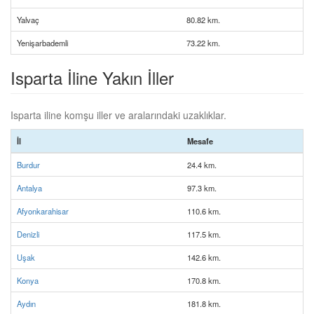
Yalvaç
80.82 km.
Yenişarbademli
73.22 km.
Isparta İline Yakın İller
Isparta iline komşu iller ve aralarındaki uzaklıklar.
İl
Mesafe
Burdur
24.4 km.
Antalya
97.3 km.
Afyonkarahisar
110.6 km.
Denizli
117.5 km.
Uşak
142.6 km.
Konya
170.8 km.
Aydın
181.8 km.