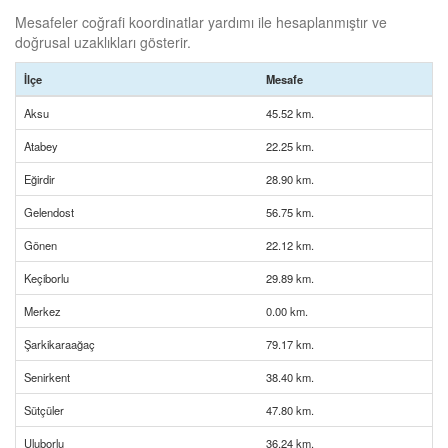
Mesafeler coğrafi koordinatlar yardımı ile hesaplanmıştır ve
doğrusal uzaklıkları gösterir.
İlçe
Mesafe
Aksu
45.52 km.
Atabey
22.25 km.
Eğirdir
28.90 km.
Gelendost
56.75 km.
Gönen
22.12 km.
Keçiborlu
29.89 km.
Merkez
0.00 km.
Şarkikaraağaç
79.17 km.
Senirkent
38.40 km.
Sütçüler
47.80 km.
Uluborlu
36.24 km.