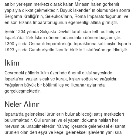
ait bir yerleşim merkezi olarak kalan Minasın halen görkemli
yapısıyla dikkat çekmektedir. Büyük İskender’ in ölümünden sonra
Bergama Krallığı’nın, Seleukos’ların, Roma İmparatorluğunun, ve
en son Bizans İmparatorluğunun egemenliği altına girmiştir.
Şehir 1204 yılında Selçuklu Devleti tarafından feth edilmiş ve
Isparta’da Türk-İslam dönemi adlandırılan dönem başlamıştır.
1390 yılında Osmanlı imparatorluğu topraklarına katılmıştır. Isparta
1923 yılında Cumhuriyetin ilanı ile birlikte il statüsüne getirilmiştir.
İklim
Çevredeki göllerin iklim üzerinde önemli etkisi sayesinde
Isparta'nın yazları sıcak ve kurak, kışları soğuk ve yağışlıdır.
Yağışların büyük bir bölümü kış ve ilkbahar aylarında
gerçekleşmektedir.
Neler Alınır
Isparta'da geleneksel ürünlerin bulunabileceği satış merkezleri
bulunmaktadır. Gül ürünleri ve el yapımı dokuma halıları her
mevsim bulunabilmektedir. Yalvaç ilçesinde geleneksel el sanat
ürünleri olan deri eşya ve keçe, geleneksel işlevlerin yanı sıra