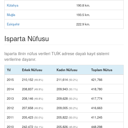
Kütahya
190.8 km.
Muğla
193.5 km.
Eskişehir
222.9 km.
Isparta Nüfusu
Isparta ilinin nüfus verileri TUİK adrese dayalı kayıt sistemi
verilerine dayanır.
Yıl
Erkek Nüfusu
Kadın Nüfusu
Toplam Nütus
2015
210,152
211,614
421,766
(49.8%)
(50.2%)
2014
208,837
209,943
418,780
(49.9%)
(50.1%)
2013
208,146
209,628
417,774
(49.8%)
(50.2%)
2012
207,658
209,005
416,663
(49.8%)
(50.2%)
2011
205,423
205,822
411,245
(50.0%)
(50.0%)
2010
242,472
205,826
448,298
(54.1%)
(45.9%)