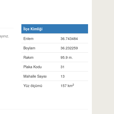
İlçe Kimliği
ayınız.
Enlem
36.743484
Boylam
36.232259
Rakım
95.9 m.
Plaka Kodu
31
Mahalle Sayısı
13
2
Yüz ölçümü
157 km