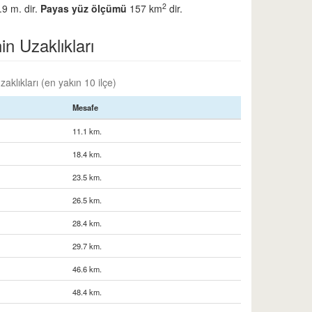
2
.9 m. dir.
Payas yüz ölçümü
157 km
dir.
in Uzaklıkları
aklıkları (en yakın 10 ilçe)
Mesafe
11.1 km.
18.4 km.
23.5 km.
26.5 km.
28.4 km.
29.7 km.
46.6 km.
48.4 km.