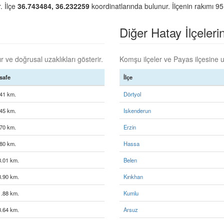
. İlçe
36.743484, 36.232259
koordinatlarında bulunur. İlçenin rakımı 95
Diğer Hatay İlçelerin
 ve doğrusal uzaklıkları gösterir.
Komşu ilçeler ve Payas ilçesine uz
safe
İlçe
41 km.
Dörtyol
45 km.
Iskenderun
70 km.
Erzin
80 km.
Hassa
8.01 km.
Belen
8.90 km.
Kırıkhan
1.88 km.
Kumlu
3.64 km.
Arsuz