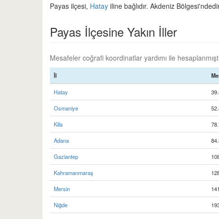
Payas ilçesi,
Hatay
iline bağlıdır. Akdeniz Bölgesi'ndedir
Payas İlçesine Yakın İller
Mesafeler coğrafi koordinatlar yardımı ile hesaplanmıştır
İl
Me
Hatay
39.
Osmaniye
52.
Kilis
78.
Adana
84.
Gaziantep
10
Kahramanmaraş
12
Mersin
14
Niğde
19