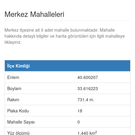
Merkez Mahalleleri
Merkez ilçesine ait 0 adet mahalle bulunmaktadır. Mahalle
hakkında detaylı bilgiler ve harita görüntüleri için ilgili mahalleye
tıklayınız.
İlçe Kimliği
Enlem
40.600207
Boylam
33.616223
Rakım
731.4 m.
Plaka Kodu
18
Mahalle Sayısı
0
2
Yüz ölçümü
1,440 km