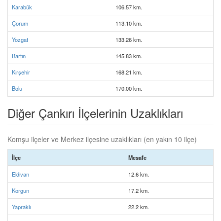
Karabük
106.57 km.
Çorum
113.10 km.
Yozgat
133.26 km.
Bartın
145.83 km.
Kırşehir
168.21 km.
Bolu
170.00 km.
Diğer Çankırı İlçelerinin Uzaklıkları
Komşu ilçeler ve Merkez ilçesine uzaklıkları (en yakın 10 ilçe)
İlçe
Mesafe
Eldivan
12.6 km.
Korgun
17.2 km.
Yapraklı
22.2 km.