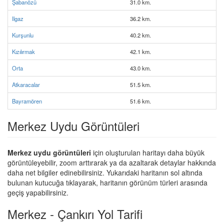
Şabanözü
31.0 km.
Ilgaz
36.2 km.
Kurşunlu
40.2 km.
Kızılırmak
42.1 km.
Orta
43.0 km.
Atkaracalar
51.5 km.
Bayramören
51.6 km.
Merkez Uydu Görüntüleri
Merkez uydu görüntüleri
için oluşturulan haritayı daha büyük
görüntüleyebilir, zoom arttırarak ya da azaltarak detaylar hakkında
daha net bilgiler edinebilirsiniz. Yukarıdaki haritanın sol altında
bulunan kutucuğa tıklayarak, haritanın görünüm türleri arasında
geçiş yapabilirsiniz.
Merkez - Çankırı Yol Tarifi