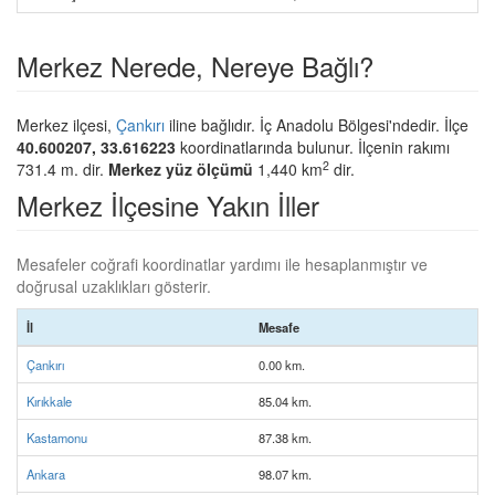
Merkez Nerede, Nereye Bağlı?
Merkez ilçesi,
Çankırı
iline bağlıdır. İç Anadolu Bölgesi'ndedir. İlçe
40.600207, 33.616223
koordinatlarında bulunur. İlçenin rakımı
2
731.4 m. dir.
Merkez yüz ölçümü
1,440 km
dir.
Merkez İlçesine Yakın İller
Mesafeler coğrafi koordinatlar yardımı ile hesaplanmıştır ve
doğrusal uzaklıkları gösterir.
İl
Mesafe
Çankırı
0.00 km.
Kırıkkale
85.04 km.
Kastamonu
87.38 km.
Ankara
98.07 km.