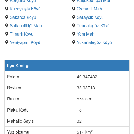
Korçullu Köyü
Küçükbahçeli Mah.
Kuzeykışla Köyü
Osmanlı Mah.
Sakarca Köyü
Saraycık Köyü
Sultançiftliği Mah.
Tepealegöz Köyü
Tımarlı Köyü
Yeni Mah.
Yeniyapan Köyü
Yukarıalegöz Köyü
İlçe Kimliği
Enlem
40.347432
Boylam
33.98713
Rakım
554.6 m.
Plaka Kodu
18
Mahalle Sayısı
32
2
Yüz ölçümü
514 km