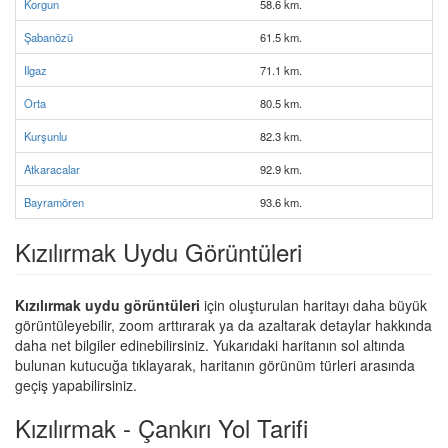
Korgun
58.6 km.
Şabanözü
61.5 km.
Ilgaz
71.1 km.
Orta
80.5 km.
Kurşunlu
82.3 km.
Atkaracalar
92.9 km.
Bayramören
93.6 km.
Kızılırmak Uydu Görüntüleri
Kızılırmak uydu görüntüleri
için oluşturulan haritayı daha büyük
görüntüleyebilir, zoom arttırarak ya da azaltarak detaylar hakkında
daha net bilgiler edinebilirsiniz. Yukarıdaki haritanın sol altında
bulunan kutucuğa tıklayarak, haritanın görünüm türleri arasında
geçiş yapabilirsiniz.
Kızılırmak - Çankırı Yol Tarifi