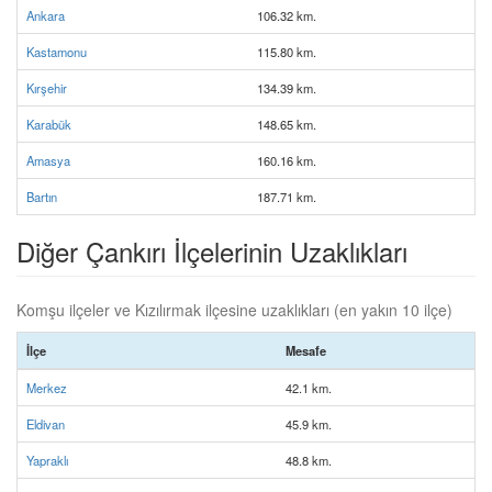
Ankara
106.32 km.
Kastamonu
115.80 km.
Kırşehir
134.39 km.
Karabük
148.65 km.
Amasya
160.16 km.
Bartın
187.71 km.
Diğer Çankırı İlçelerinin Uzaklıkları
Komşu ilçeler ve Kızılırmak ilçesine uzaklıkları (en yakın 10 ilçe)
İlçe
Mesafe
Merkez
42.1 km.
Eldivan
45.9 km.
Yapraklı
48.8 km.