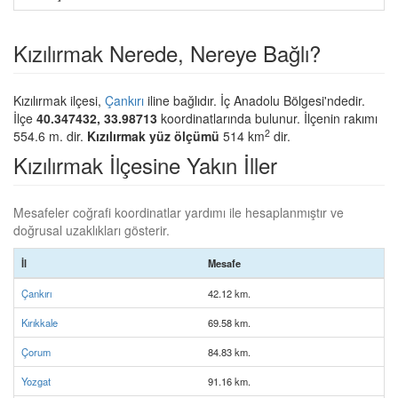
Kızılırmak Nerede, Nereye Bağlı?
Kızılırmak ilçesi,
Çankırı
iline bağlıdır. İç Anadolu Bölgesi'ndedir.
İlçe
40.347432, 33.98713
koordinatlarında bulunur. İlçenin rakımı
2
554.6 m. dir.
Kızılırmak yüz ölçümü
514 km
dir.
Kızılırmak İlçesine Yakın İller
Mesafeler coğrafi koordinatlar yardımı ile hesaplanmıştır ve
doğrusal uzaklıkları gösterir.
İl
Mesafe
Çankırı
42.12 km.
Kırıkkale
69.58 km.
Çorum
84.83 km.
Yozgat
91.16 km.