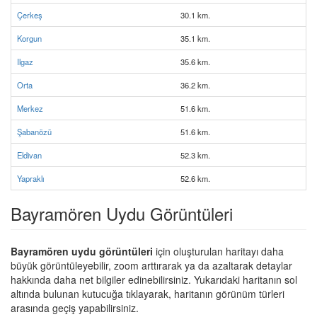
Çerkeş
30.1 km.
Korgun
35.1 km.
Ilgaz
35.6 km.
Orta
36.2 km.
Merkez
51.6 km.
Şabanözü
51.6 km.
Eldivan
52.3 km.
Yapraklı
52.6 km.
Bayramören Uydu Görüntüleri
Bayramören uydu görüntüleri
için oluşturulan haritayı daha
büyük görüntüleyebilir, zoom arttırarak ya da azaltarak detaylar
hakkında daha net bilgiler edinebilirsiniz. Yukarıdaki haritanın sol
altında bulunan kutucuğa tıklayarak, haritanın görünüm türleri
arasında geçiş yapabilirsiniz.