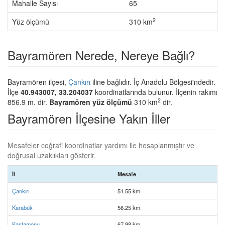
Mahalle Sayısı
65
2
Yüz ölçümü
310 km
Bayramören Nerede, Nereye Bağlı?
Bayramören ilçesi,
Çankırı
iline bağlıdır. İç Anadolu Bölgesi'ndedir.
İlçe
40.943007, 33.204037
koordinatlarında bulunur. İlçenin rakımı
2
856.9 m. dir.
Bayramören yüz ölçümü
310 km
dir.
Bayramören İlçesine Yakın İller
Mesafeler coğrafi koordinatlar yardımı ile hesaplanmıştır ve
doğrusal uzaklıkları gösterir.
İl
Mesafe
Çankırı
51.55 km.
Karabük
56.25 km.
Kastamonu
67.98 km.