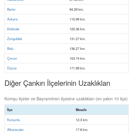
Bartın
94.29 km.
Ankara
115.99 km.
Kırıkkale
125.36 km.
Zonguldak
131.27 km.
Bolu
136.27 km.
Çorum
153.74 km.
Düzce
171.99 km.
Diğer Çankırı İlçelerinin Uzaklıkları
Komşu ilçeler ve Bayramören ilçesine uzaklıkları (en yakın 10 ilçe)
İlçe
Mesafe
Kurşunlu
12.3 km.
Atkaracalar
17.8 km.