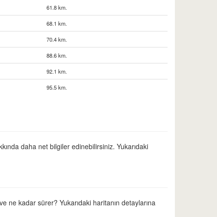
61.8 km.
68.1 km.
70.4 km.
88.6 km.
92.1 km.
95.5 km.
kında daha net bilgiler edinebilirsiniz. Yukarıdaki
 ve ne kadar sürer? Yukarıdaki haritanın detaylarına