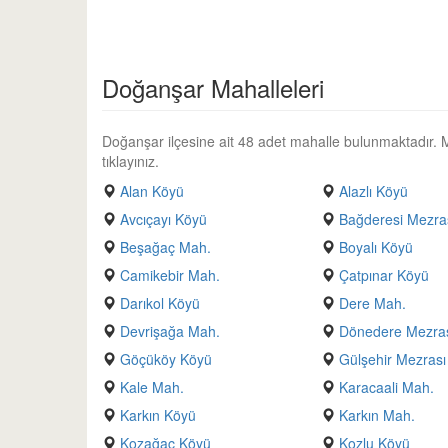
Doğanşar Mahalleleri
Doğanşar ilçesine ait 48 adet mahalle bulunmaktadır. Mah
tıklayınız.
Alan Köyü
Alazlı Köyü
Avcıçayı Köyü
Bağderesi Mezra
Beşağaç Mah.
Boyalı Köyü
Camikebir Mah.
Çatpınar Köyü
Darıkol Köyü
Dere Mah.
Devrişağa Mah.
Dönedere Mezra
Göçüköy Köyü
Gülşehir Mezras
Kale Mah.
Karacaali Mah.
Karkın Köyü
Karkın Mah.
Kozağaç Köyü
Kozlu Köyü