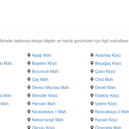
alle hakkında detaylı bilgiler ve harita görüntüleri için ilgili mahalleye
Aşağı Mah.
Aslantaş Köyü
sı Mah.
Başekin Köyü
Beşağaç Köyü
Buruncuk Mah.
Çalıcı Köyü
Çay Mah.
Cinci Mah.
Deveci Mezrası Mah.
Develi Mah.
sı Mah.
Ekinciler Köyü
Eskiköy Köyü
ı Mah.
Hamam Mah.
Içdere Köyü
Karacakaya 1 Mah.
Karacakaya 2 Mah
Kelosmangil Mah.
Kıpcak Köyü
Okculu Köyü
Ömerağa Mah.