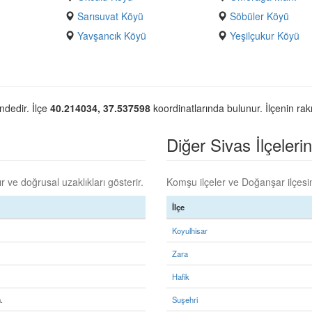
Sarısuvat Köyü
Söbüler Köyü
Yavşancık Köyü
Yeşilçukur Köyü
?
'ndedir. İlçe
40.214034, 37.537598
koordinatlarında bulunur. İlçenin rak
Diğer Sivas İlçelerin
 ve doğrusal uzaklıkları gösterir.
Komşu ilçeler ve Doğanşar ilçesine
İlçe
Koyulhisar
Zara
Hafik
.
Suşehri