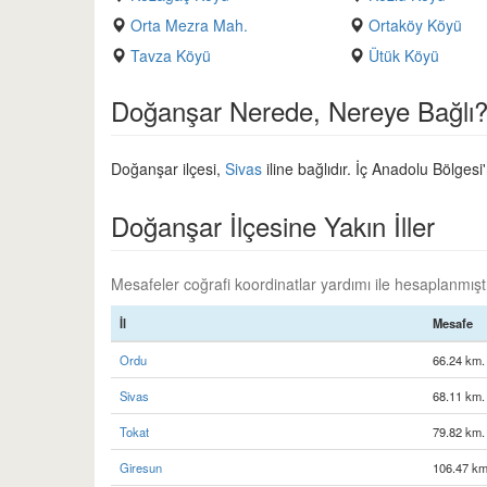
Orta Mezra Mah.
Ortaköy Köyü
Tavza Köyü
Ütük Köyü
Doğanşar Nerede, Nereye Bağlı
Doğanşar ilçesi,
Sivas
iline bağlıdır. İç Anadolu Bölgesi
Doğanşar İlçesine Yakın İller
Mesafeler coğrafi koordinatlar yardımı ile hesaplanmıştır
İl
Mesafe
Ordu
66.24 km.
Sivas
68.11 km.
Tokat
79.82 km.
Giresun
106.47 km