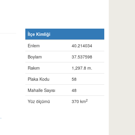
İlçe Kimliği
Enlem
40.214034
Boylam
37.537598
Rakım
1,297.8 m.
Plaka Kodu
58
Mahalle Sayısı
48
2
Yüz ölçümü
370 km
.