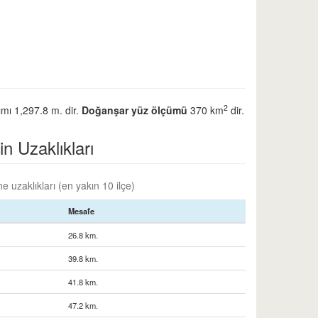
2
ımı 1,297.8 m. dir.
Doğanşar yüz ölçümü
370 km
dir.
in Uzaklıkları
 uzaklıkları (en yakın 10 ilçe)
Mesafe
26.8 km.
39.8 km.
41.8 km.
47.2 km.