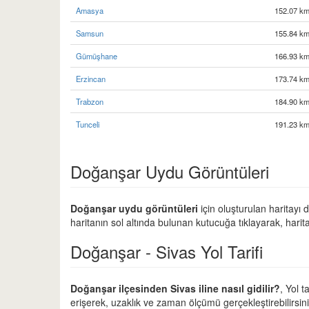
Amasya
152.07 km
Samsun
155.84 km
Gümüşhane
166.93 km
Erzincan
173.74 km
Trabzon
184.90 km
Tunceli
191.23 km
Doğanşar Uydu Görüntüleri
Doğanşar uydu görüntüleri
için oluşturulan haritayı 
haritanın sol altında bulunan kutucuğa tıklayarak, harit
Doğanşar - Sivas Yol Tarifi
Doğanşar ilçesinden Sivas iline nasıl gidilir?
, Yol 
erişerek, uzaklık ve zaman ölçümü gerçekleştirebilirsini