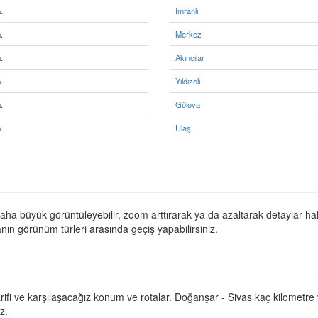
.
Imranlı
.
Merkez
.
Akıncılar
.
Yıldızeli
.
Gölova
.
Ulaş
daha büyük görüntüleyebilir, zoom arttırarak ya da azaltarak detaylar hak
anın görünüm türleri arasında geçiş yapabilirsiniz.
tarifi ve karşılaşacağız konum ve rotalar. Doğanşar - Sivas kaç kilometre
z.