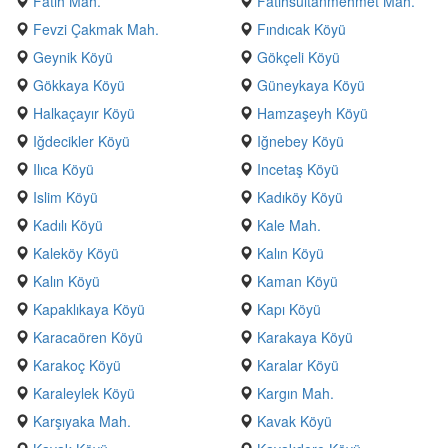
Fatih Mah.
Fatihsultanmehmet Mah.
Fevzi Çakmak Mah.
Fındıcak Köyü
Geynik Köyü
Gökçeli Köyü
Gökkaya Köyü
Güneykaya Köyü
Halkaçayır Köyü
Hamzaşeyh Köyü
Iğdecikler Köyü
Iğnebey Köyü
Ilıca Köyü
Incetaş Köyü
Islim Köyü
Kadıköy Köyü
Kadılı Köyü
Kale Mah.
Kaleköy Köyü
Kalın Köyü
Kalın Köyü
Kaman Köyü
Kapaklıkaya Köyü
Kapı Köyü
Karacaören Köyü
Karakaya Köyü
Karakoç Köyü
Karalar Köyü
Karaleylek Köyü
Kargın Mah.
Karşıyaka Mah.
Kavak Köyü