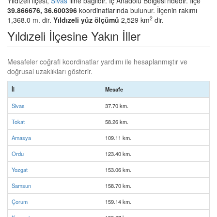
Yıldızeli ilçesi,
Sivas
iline bağlıdır. İç Anadolu Bölgesi'ndedir. İlçe
39.866676, 36.600396
koordinatlarında bulunur. İlçenin rakımı
2
1,368.0 m. dir.
Yıldızeli yüz ölçümü
2,529 km
dir.
Yıldızeli İlçesine Yakın İller
Mesafeler coğrafi koordinatlar yardımı ile hesaplanmıştır ve
doğrusal uzaklıkları gösterir.
İl
Mesafe
Sivas
37.70 km.
Tokat
58.26 km.
Amasya
109.11 km.
Ordu
123.40 km.
Yozgat
153.06 km.
Samsun
158.70 km.
Çorum
159.14 km.