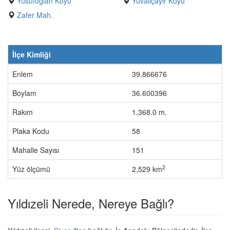
Yusufoğlan Köyü
Yuvalıçayır Köyü
Zafer Mah.
İlçe Kimliği
Enlem
39.866676
Boylam
36.600396
Rakım
1,368.0 m.
Plaka Kodu
58
Mahalle Sayısı
151
2
Yüz ölçümü
2,529 km
Yıldızeli Nerede, Nereye Bağlı?