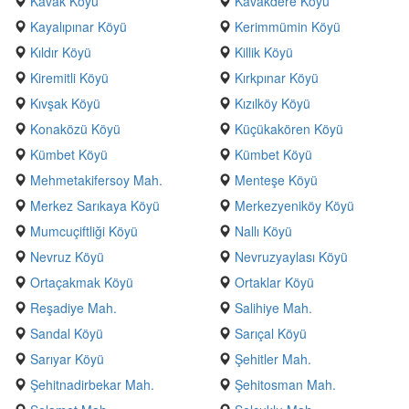
Kavak Köyü
Kavakdere Köyü
Kayalıpınar Köyü
Kerimmümin Köyü
Kıldır Köyü
Killik Köyü
Kiremitli Köyü
Kırkpınar Köyü
Kıvşak Köyü
Kızılköy Köyü
Konaközü Köyü
Küçükakören Köyü
Kümbet Köyü
Kümbet Köyü
Mehmetakifersoy Mah.
Menteşe Köyü
Merkez Sarıkaya Köyü
Merkezyeniköy Köyü
Mumcuçiftliği Köyü
Nallı Köyü
Nevruz Köyü
Nevruzyaylası Köyü
Ortaçakmak Köyü
Ortaklar Köyü
Reşadiye Mah.
Salihiye Mah.
Sandal Köyü
Sarıçal Köyü
Sarıyar Köyü
Şehitler Mah.
Şehitnadirbekar Mah.
Şehitosman Mah.