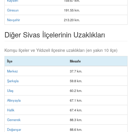
Kayseri
159.67 km.
Giresun
191.55 km.
Nevşehir
213.20 km.
Diğer Sivas İlçelerinin Uzaklıkları
Komşu ilçeler ve Yıldızeli ilçesine uzaklıkları (en yakın 10 ilçe)
İlçe
Mesafe
Merkez
37.7 km.
Şarkışla
59.8 km.
Ulaş
60.2 km.
Altınyayla
67.1 km.
Hafik
67.4 km.
Gemerek
88.3 km.
Doğanşar
88.6 km.