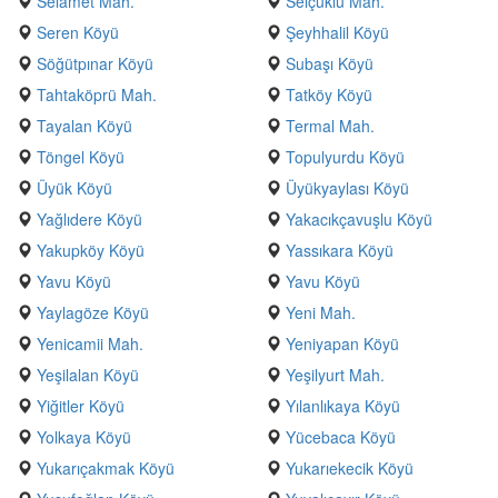
Selamet Mah.
Selçuklu Mah.
Seren Köyü
Şeyhhalil Köyü
Söğütpınar Köyü
Subaşı Köyü
Tahtaköprü Mah.
Tatköy Köyü
Tayalan Köyü
Termal Mah.
Töngel Köyü
Topulyurdu Köyü
Üyük Köyü
Üyükyaylası Köyü
Yağlıdere Köyü
Yakacıkçavuşlu Köyü
Yakupköy Köyü
Yassıkara Köyü
Yavu Köyü
Yavu Köyü
Yaylagöze Köyü
Yeni Mah.
Yenicamii Mah.
Yeniyapan Köyü
Yeşilalan Köyü
Yeşilyurt Mah.
Yiğitler Köyü
Yılanlıkaya Köyü
Yolkaya Köyü
Yücebaca Köyü
Yukarıçakmak Köyü
Yukarıekecik Köyü