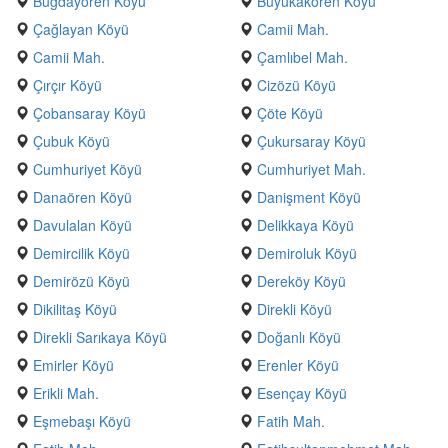
Buğdayören Köyü
Büyükakören Köyü
Çağlayan Köyü
Camii Mah.
Camii Mah.
Çamlıbel Mah.
Çırçır Köyü
Cizözü Köyü
Çobansaray Köyü
Çöte Köyü
Çubuk Köyü
Çukursaray Köyü
Cumhuriyet Köyü
Cumhuriyet Mah.
Danaören Köyü
Danişment Köyü
Davulalan Köyü
Delikkaya Köyü
Demircilik Köyü
Demiroluk Köyü
Demirözü Köyü
Dereköy Köyü
Dikilitaş Köyü
Direkli Köyü
Direkli Sarıkaya Köyü
Doğanlı Köyü
Emirler Köyü
Erenler Köyü
Erikli Mah.
Esençay Köyü
Eşmebaşı Köyü
Fatih Mah.