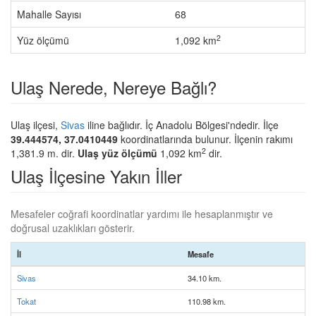
Mahalle Sayısı
68
2
Yüz ölçümü
1,092 km
Ulaş Nerede, Nereye Bağlı?
Ulaş ilçesi,
Sivas
iline bağlıdır. İç Anadolu Bölgesi'ndedir. İlçe
39.444574, 37.0410449
koordinatlarında bulunur. İlçenin rakımı
2
1,381.9 m. dir.
Ulaş yüz ölçümü
1,092 km
dir.
Ulaş İlçesine Yakın İller
Mesafeler coğrafi koordinatlar yardımı ile hesaplanmıştır ve
doğrusal uzaklıkları gösterir.
İl
Mesafe
Sivas
34.10 km.
Tokat
110.98 km.