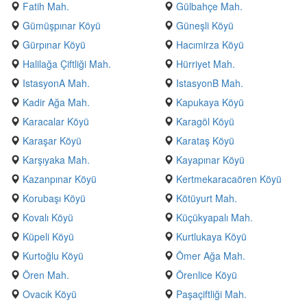
Fatih Mah.
Gülbahçe Mah.
Gümüşpınar Köyü
Güneşli Köyü
Gürpınar Köyü
Hacımirza Köyü
Halilağa Çiftliği Mah.
Hürriyet Mah.
IstasyonA Mah.
IstasyonB Mah.
Kadir Ağa Mah.
Kapukaya Köyü
Karacalar Köyü
Karagöl Köyü
Karaşar Köyü
Karataş Köyü
Karşıyaka Mah.
Kayapınar Köyü
Kazanpınar Köyü
Kertmekaracaören Köyü
Korubaşı Köyü
Kötüyurt Mah.
Kovalı Köyü
Küçükyapalı Mah.
Küpeli Köyü
Kurtlukaya Köyü
Kurtoğlu Köyü
Ömer Ağa Mah.
Ören Mah.
Örenlice Köyü
Ovacık Köyü
Paşaçiftliği Mah.