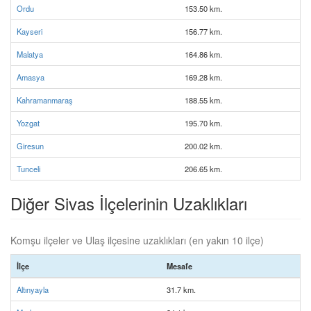
Ordu
153.50 km.
Kayseri
156.77 km.
Malatya
164.86 km.
Amasya
169.28 km.
Kahramanmaraş
188.55 km.
Yozgat
195.70 km.
Giresun
200.02 km.
Tunceli
206.65 km.
Diğer Sivas İlçelerinin Uzaklıkları
Komşu ilçeler ve Ulaş ilçesine uzaklıkları (en yakın 10 ilçe)
İlçe
Mesafe
Altınyayla
31.7 km.