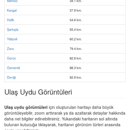
Merkez
34.1 km.
Kangal
37.9 km.
Hafik
54.6 km.
Şarkışla
55.4 km.
Yıldızeli
60.2 km.
Zara
79.4 km.
Gürün
82.8 km.
Gemerek
88.3 km.
Divriği
92.9 km.
Ulaş Uydu Görüntüleri
Ulaş uydu görüntüleri
için oluşturulan haritayı daha büyük
görüntüleyebilir, zoom arttırarak ya da azaltarak detaylar hakkında
daha net bilgiler edinebilirsiniz. Yukarıdaki haritanın sol altında
bulunan kutucuğa tıklayarak, haritanın görünüm türleri arasında