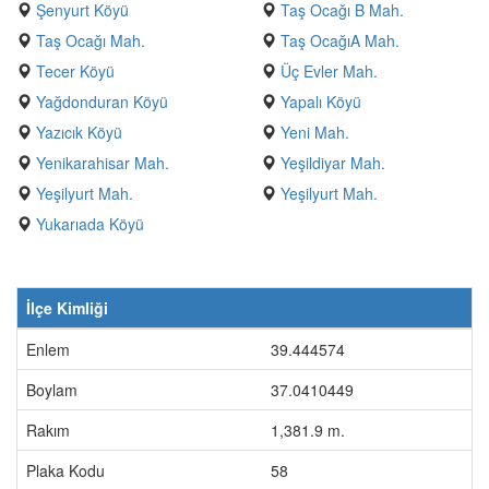
Şenyurt Köyü
Taş Ocağı B Mah.
Taş Ocağı Mah.
Taş OcağıA Mah.
Tecer Köyü
Üç Evler Mah.
Yağdonduran Köyü
Yapalı Köyü
Yazıcık Köyü
Yeni Mah.
Yenikarahisar Mah.
Yeşildiyar Mah.
Yeşilyurt Mah.
Yeşilyurt Mah.
Yukarıada Köyü
İlçe Kimliği
Enlem
39.444574
Boylam
37.0410449
Rakım
1,381.9 m.
Plaka Kodu
58