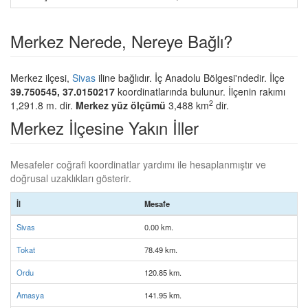
Merkez Nerede, Nereye Bağlı?
Merkez ilçesi,
Sivas
iline bağlıdır. İç Anadolu Bölgesi'ndedir. İlçe
39.750545, 37.0150217
koordinatlarında bulunur. İlçenin rakımı
2
1,291.8 m. dir.
Merkez yüz ölçümü
3,488 km
dir.
Merkez İlçesine Yakın İller
Mesafeler coğrafi koordinatlar yardımı ile hesaplanmıştır ve
doğrusal uzaklıkları gösterir.
İl
Mesafe
Sivas
0.00 km.
Tokat
78.49 km.
Ordu
120.85 km.
Amasya
141.95 km.