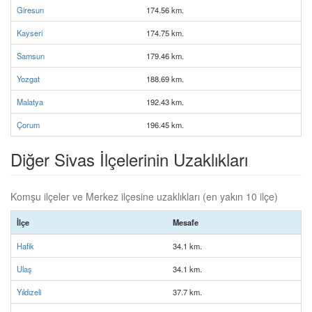
Giresun
174.56 km.
Kayseri
174.75 km.
Samsun
179.46 km.
Yozgat
188.69 km.
Malatya
192.43 km.
Çorum
196.45 km.
Diğer Sivas İlçelerinin Uzaklıkları
Komşu ilçeler ve Merkez ilçesine uzaklıkları (en yakın 10 ilçe)
İlçe
Mesafe
Hafik
34.1 km.
Ulaş
34.1 km.
Yıldızeli
37.7 km.