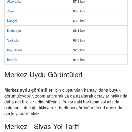
Altınyayla
57.9 km.
Zara
65.5 km.
Kangal
65.6 km.
Doğanşar
68.1 km.
Şarkışla
68.5 km.
Koyulhisar
92.7 km.
Imranlı
94.8 km.
Merkez Uydu Görüntüleri
Merkez uydu görüntüleri
için oluşturulan haritayı daha büyük
görüntüleyebilir, zoom arttırarak ya da azaltarak detaylar hakkında
daha net bilgiler edinebilirsiniz. Yukarıdaki haritanın sol altında
bulunan kutucuğa tıklayarak, haritanın görünüm türleri arasında
geçiş yapabilirsiniz.
Merkez - Sivas Yol Tarifi