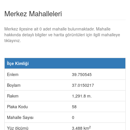
Merkez Mahalleleri
Merkez ilçesine ait 0 adet mahalle bulunmaktadır. Mahalle
hakkında detaylı bilgiler ve harita görüntüleri için ilgili mahalleye
tıklayınız.
İlçe Kimliği
Enlem
39.750545
Boylam
37.0150217
Rakım
1,291.8 m.
Plaka Kodu
58
Mahalle Sayısı
0
2
Yüz ölçümü
3,488 km