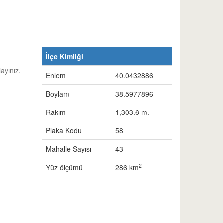
İlçe Kimliği
layınız.
Enlem
40.0432886
Boylam
38.5977896
Rakım
1,303.6 m.
Plaka Kodu
58
Mahalle Sayısı
43
2
Yüz ölçümü
286 km