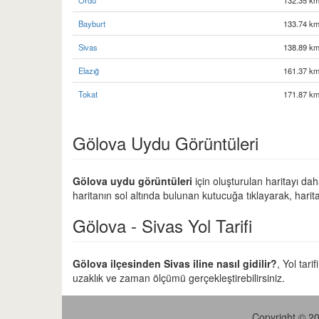
Ordu
132.35 km
Bayburt
133.74 km
Sivas
138.89 km
Elazığ
161.37 km
Tokat
171.87 km
Gölova Uydu Görüntüleri
Gölova uydu görüntüleri
için oluşturulan haritayı dah
haritanın sol altında bulunan kutucuğa tıklayarak, harit
Gölova - Sivas Yol Tarifi
Gölova ilçesinden Sivas iline nasıl gidilir?
, Yol tar
uzaklık ve zaman ölçümü gerçekleştirebilirsiniz.
Copyright © 20