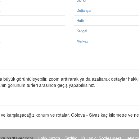
.
Divriği
.
Doğanşar
.
Hafik
.
Kangal
.
Merkez
a büyük görüntüleyebilir, zoom arttırarak ya da azaltarak detaylar hakkın
anın görünüm türleri arasında geçiş yapabilirsiniz.
ifi ve karşılaşacağız konum ve rotalar. Gölova - Sivas kaç kilometre ve n
26 haritayer.com
Hakkımızda
Gizlilik
Kullanıcı Sözleşmesi
İletişim