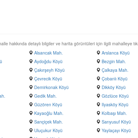
e hakkında detaylı bilgiler ve harita görüntüleri için ilgili mahalleye tık
Alsancak Mah.
Arslanca Köyü
yü
Aydoğdu Köyü
Bezgin Mah.
Çakırşeyh Köyü
Çalkaya Mah.
Çevrecik Köyü
Çobanlı Köyü
Demirkonak Köyü
Dikköy Köyü
ah.
Gedik Mah.
Gözlüce Köyü
Güzören Köyü
Ilyasköy Köyü
Kayaoğlu Mah.
Kolbaşı Mah.
Sarıçiçek Mah.
Sarıyusuf Köyü
Uluçukur Köyü
Yaylaçayı Köyü