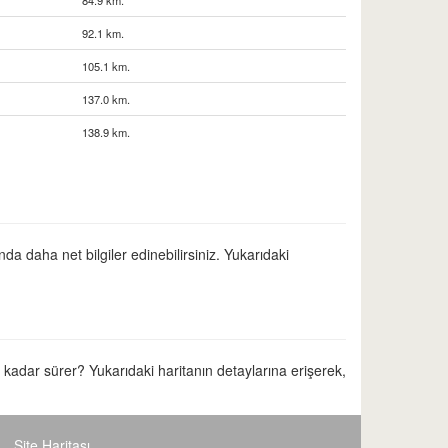
84.9 km.
92.1 km.
105.1 km.
137.0 km.
138.9 km.
da daha net bilgiler edinebilirsiniz. Yukarıdaki
e kadar sürer? Yukarıdaki haritanın detaylarına erişerek,
Site Haritası