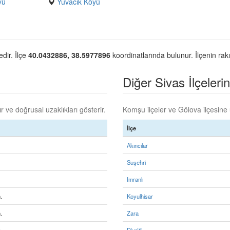
yü
Yuvacık Köyü
edir. İlçe
40.0432886, 38.5977896
koordinatlarında bulunur. İlçenin rak
Diğer Sivas İlçelerin
 ve doğrusal uzaklıkları gösterir.
Komşu ilçeler ve Gölova ilçesine u
İlçe
Akıncılar
Suşehri
Imranlı
.
Koyulhisar
.
Zara