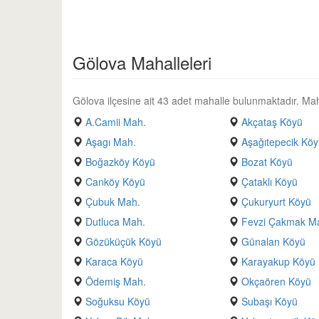
Gölova Mahalleleri
Gölova ilçesine ait 43 adet mahalle bulunmaktadır. Mahall
A.Camii Mah.
Akçataş Köyü
Aşagı Mah.
Aşağıtepecik Kö
Boğazköy Köyü
Bozat Köyü
Canköy Köyü
Çataklı Köyü
Çubuk Mah.
Çukuryurt Köyü
Dutluca Mah.
Fevzi Çakmak M
Gözüküçük Köyü
Günalan Köyü
Karaca Köyü
Karayakup Köyü
Ödemiş Mah.
Okçaören Köyü
Soğuksu Köyü
Subaşı Köyü