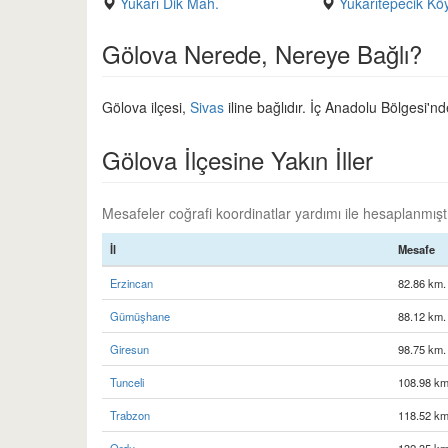
Yukarı Dik Mah.
Yukarıtepecik Kö
Gölova Nerede, Nereye Bağlı?
Gölova ilçesi,
Sivas
iline bağlıdır. İç Anadolu Bölgesi'nd
Gölova İlçesine Yakın İller
Mesafeler coğrafi koordinatlar yardımı ile hesaplanmıştır
İl
Mesafe
Erzincan
82.86 km.
Gümüşhane
88.12 km.
Giresun
98.75 km.
Tunceli
108.98 km
Trabzon
118.52 km