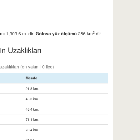
2
ımı 1,303.6 m. dir.
Gölova yüz ölçümü
286 km
dir.
in Uzaklıkları
zaklıkları (en yakın 10 ilçe)
Mesafe
21.8 km.
45.3 km.
45.4 km.
71.1 km.
73.4 km.