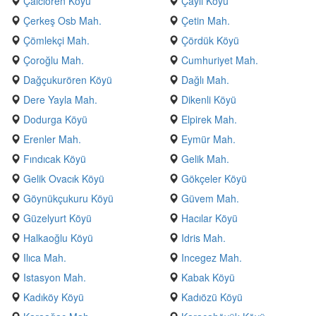
Çalcıören Köyü
Çaylı Köyü
Çerkeş Osb Mah.
Çetin Mah.
Çömlekçi Mah.
Çördük Köyü
Çoroğlu Mah.
Cumhuriyet Mah.
Dağçukurören Köyü
Dağlı Mah.
Dere Yayla Mah.
Dikenli Köyü
Dodurga Köyü
Elpirek Mah.
Erenler Mah.
Eymür Mah.
Fındıcak Köyü
Gelik Mah.
Gelik Ovacık Köyü
Gökçeler Köyü
Göynükçukuru Köyü
Güvem Mah.
Güzelyurt Köyü
Hacılar Köyü
Halkaoğlu Köyü
Idris Mah.
Ilıca Mah.
Incegez Mah.
Istasyon Mah.
Kabak Köyü
Kadıköy Köyü
Kadıözü Köyü