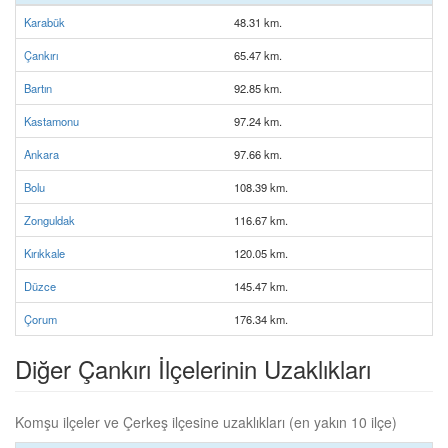
Karabük
48.31 km.
Çankırı
65.47 km.
Bartın
92.85 km.
Kastamonu
97.24 km.
Ankara
97.66 km.
Bolu
108.39 km.
Zonguldak
116.67 km.
Kırıkkale
120.05 km.
Düzce
145.47 km.
Çorum
176.34 km.
Diğer Çankırı İlçelerinin Uzaklıkları
Komşu ilçeler ve Çerkeş ilçesine uzaklıkları (en yakın 10 ilçe)