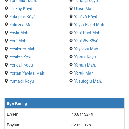
Tohumlar Mah.
Türbaşı Köyü
Uluköy Köyü
Ulusu Mah.
Yakuplar Köyü
Yalıözü Köyü
Yalnızca Mah.
Yayla Evleri Mah.
Yayla Mah.
Yeni Kent Mah.
Yeni Mah.
Yeniköy Köyü
Yeşilören Mah.
Yeşilova Mah.
Yeşilöz Köyü
Yıprak Köyü
Yoncalı Köyü
Yortan Mah.
Yortan Yaylası Mah.
Yörük Mah.
Yumaklı Köyü
Yusufoğlu Mah.
İlçe Kimliği
Enlem
40.8113249
Boylam
32.891128