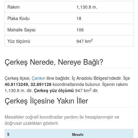
Rakım
1,130.8 m.
Plaka Kodu
18
Mahalle Sayısı
106
2
Yüz ölçümü
947 km
Çerkeş Nerede, Nereye Bağlı?
Çerkeş ilçesi,
Çankırı
iline bağlıdır. İç Anadolu Bölgesi'ndedir. İlçe
40.8113249, 32.891128
koordinatlarında bulunur. İlçenin rakımı
2
1,130.8 m. dir.
Çerkeş yüz ölçümü
947 km
dir.
Çerkeş İlçesine Yakın İller
Mesafeler coğrafi koordinatlar yardımı ile hesaplanmıştır ve
doğrusal uzaklıkları gösterir.
İl
Mesafe