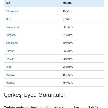
İlçe
Mesafe
Atkaracalar
15.5 km.
Orta
27.6 km.
Bayramören
30.1 km.
Kurşunlu
31.3 km.
Şabanözü
49.2 km.
Korgun
53.5 km.
Eldivan
60.2 km.
Ilgaz
63.2 km.
Merkez
65.5 km.
Yapraklı
75.0 km.
Çerkeş Uydu Görüntüleri
Çerkeş uydu görüntüleri
için oluşturulan haritayı daha büyük