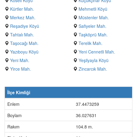
Köseli Köyü
Küçükçınar Köyü
Kürtler Mah.
Mehmetli Köyü
Merkez Mah.
Müstenler Mah.
Reşadiye Köyü
Safiyeler Mah.
Tahtalı Mah.
Taşköprü Mah.
Taşocağı Mah.
Terelik Mah.
Yazıboyu Köyü
Yeni Cennetli Mah.
Yeni Mah.
Yeşilyayla Köyü
Yirce Mah.
Zincarcık Mah.
İlçe Kimliği
Enlem
37.4473259
Boylam
36.027631
Rakım
104.8 m.