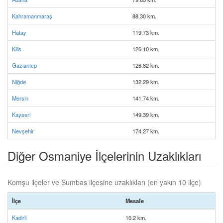
Kahramanmaraş
88.30 km.
Hatay
119.73 km.
Kilis
126.10 km.
Gaziantep
126.82 km.
Niğde
132.29 km.
Mersin
141.74 km.
Kayseri
149.39 km.
Nevşehir
174.27 km.
Diğer Osmaniye İlçelerinin Uzaklıkları
Komşu ilçeler ve Sumbas ilçesine uzaklıkları (en yakın 10 ilçe)
İlçe
Mesafe
Kadirli
10.2 km.