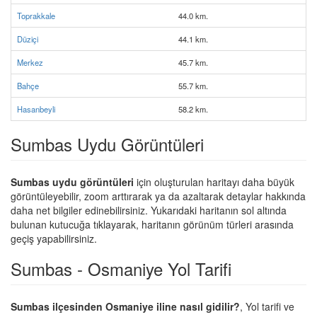
Toprakkale
44.0 km.
Düziçi
44.1 km.
Merkez
45.7 km.
Bahçe
55.7 km.
Hasanbeyli
58.2 km.
Sumbas Uydu Görüntüleri
Sumbas uydu görüntüleri
için oluşturulan haritayı daha büyük
görüntüleyebilir, zoom arttırarak ya da azaltarak detaylar hakkında
daha net bilgiler edinebilirsiniz. Yukarıdaki haritanın sol altında
bulunan kutucuğa tıklayarak, haritanın görünüm türleri arasında
geçiş yapabilirsiniz.
Sumbas - Osmaniye Yol Tarifi
Sumbas ilçesinden Osmaniye iline nasıl gidilir?
, Yol tarifi ve