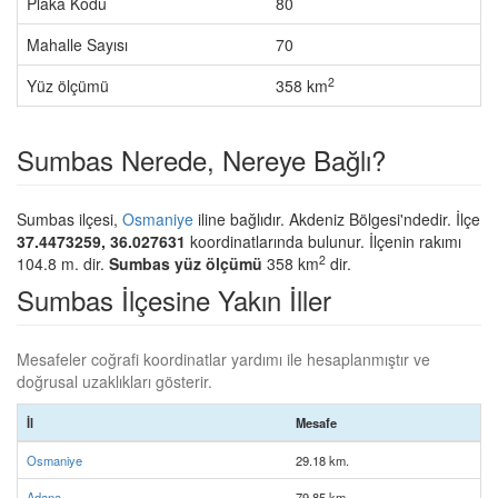
Plaka Kodu
80
Mahalle Sayısı
70
2
Yüz ölçümü
358 km
Sumbas Nerede, Nereye Bağlı?
Sumbas ilçesi,
Osmaniye
iline bağlıdır. Akdeniz Bölgesi'ndedir. İlçe
37.4473259, 36.027631
koordinatlarında bulunur. İlçenin rakımı
2
104.8 m. dir.
Sumbas yüz ölçümü
358 km
dir.
Sumbas İlçesine Yakın İller
Mesafeler coğrafi koordinatlar yardımı ile hesaplanmıştır ve
doğrusal uzaklıkları gösterir.
İl
Mesafe
Osmaniye
29.18 km.
Adana
79.85 km.