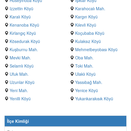
Hüseyinoba Köyü
Işıklar Köyü
Izzettin Köyü
Karahocalı Mah.
Karalı Köyü
Kargın Köyü
Kenanoba Köyü
Kılevli Köyü
Kırlangıç Köyü
Koçubaba Köyü
Kösedurak Köyü
Kulaksız Köyü
Kuşburnu Mah.
Mehmetbeyobası Köyü
Mevki Mah.
Oba Mah.
Selamlı Köyü
Toki Mah.
Ufuk Mah.
Ulaklı Köyü
Uzunlar Köyü
Yassıbağ Mah.
Yeni Mah.
Yenice Köyü
Yenilli Köyü
Yukarıkarakısık Köyü
İlçe Kimliği