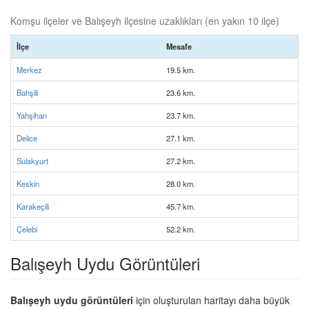
Komşu ilçeler ve Balışeyh ilçesine uzaklıkları (en yakın 10 ilçe)
İlçe
Mesafe
Merkez
19.5 km.
Bahşili
23.6 km.
Yahşihan
23.7 km.
Delice
27.1 km.
Sulakyurt
27.2 km.
Keskin
28.0 km.
Karakeçili
45.7 km.
Çelebi
52.2 km.
Balışeyh Uydu Görüntüleri
Balışeyh uydu görüntüleri
için oluşturulan haritayı daha büyük