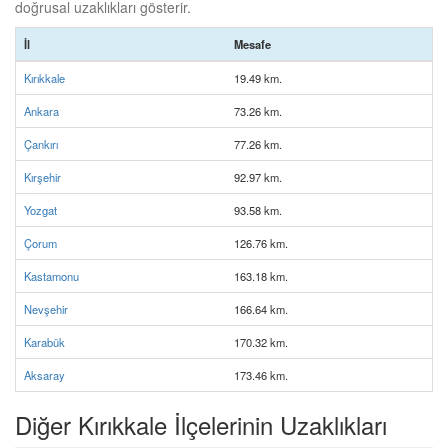
doğrusal uzaklıkları gösterir.
İl
Mesafe
Kırıkkale
19.49 km.
Ankara
73.26 km.
Çankırı
77.26 km.
Kırşehir
92.97 km.
Yozgat
93.58 km.
Çorum
126.76 km.
Kastamonu
163.18 km.
Nevşehir
166.64 km.
Karabük
170.32 km.
Aksaray
173.46 km.
Diğer Kırıkkale İlçelerinin Uzaklıkları