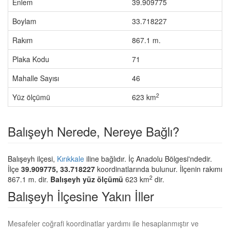
Enlem
39.909775
Boylam
33.718227
Rakım
867.1 m.
Plaka Kodu
71
Mahalle Sayısı
46
2
Yüz ölçümü
623 km
Balışeyh Nerede, Nereye Bağlı?
Balışeyh ilçesi,
Kırıkkale
iline bağlıdır. İç Anadolu Bölgesi'ndedir.
İlçe
39.909775, 33.718227
koordinatlarında bulunur. İlçenin rakımı
2
867.1 m. dir.
Balışeyh yüz ölçümü
623 km
dir.
Balışeyh İlçesine Yakın İller
Mesafeler coğrafi koordinatlar yardımı ile hesaplanmıştır ve