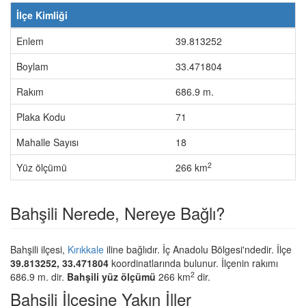
İlçe Kimliği
Enlem
39.813252
Boylam
33.471804
Rakım
686.9 m.
Plaka Kodu
71
Mahalle Sayısı
18
2
Yüz ölçümü
266 km
Bahşili Nerede, Nereye Bağlı?
Bahşili ilçesi,
Kırıkkale
iline bağlıdır. İç Anadolu Bölgesi'ndedir. İlçe
39.813252, 33.471804
koordinatlarında bulunur. İlçenin rakımı
2
686.9 m. dir.
Bahşili yüz ölçümü
266 km
dir.
Bahşili İlçesine Yakın İller