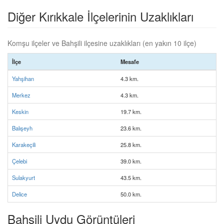
Diğer Kırıkkale İlçelerinin Uzaklıkları
Komşu ilçeler ve Bahşili ilçesine uzaklıkları (en yakın 10 ilçe)
İlçe
Mesafe
Yahşihan
4.3 km.
Merkez
4.3 km.
Keskin
19.7 km.
Balışeyh
23.6 km.
Karakeçili
25.8 km.
Çelebi
39.0 km.
Sulakyurt
43.5 km.
Delice
50.0 km.
Bahşili Uydu Görüntüleri