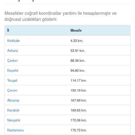
Mesafeler coğrafi koordinatlar yardımı ile hesaplanmıştır ve
doğrusal uzaklıkları gösterir.
İl
Mesafe
Kırıkkale
4.33 km.
Ankara
53.91 km.
Çankırı
88.36 km.
Kırşehir
94.80 km.
Yozgat
114.17 km.
Çorum
150.19 km.
Aksaray
167.69 km.
Karabük
169.65 km.
Nevşehir
170.06 km.
Kastamonu
175.73 km.