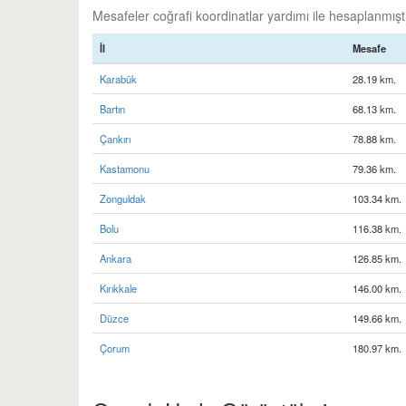
Mesafeler coğrafi koordinatlar yardımı ile hesaplanmıştır
İl
Mesafe
Karabük
28.19 km.
Bartın
68.13 km.
Çankırı
78.88 km.
Kastamonu
79.36 km.
Zonguldak
103.34 km.
Bolu
116.38 km.
Ankara
126.85 km.
Kırıkkale
146.00 km.
Düzce
149.66 km.
Çorum
180.97 km.