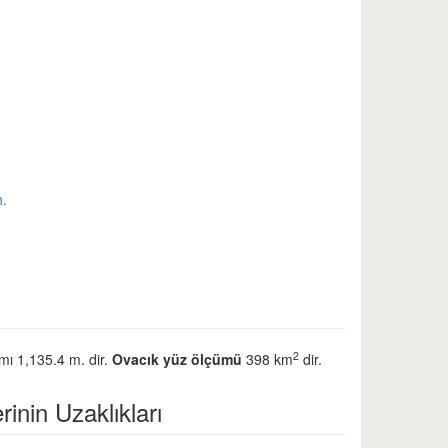
h.
2
ımı 1,135.4 m. dir.
Ovacık yüz ölçümü
398 km
dir.
rinin Uzaklıkları