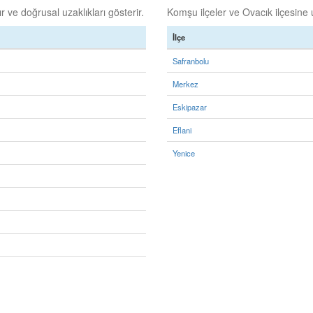
 ve doğrusal uzaklıkları gösterir.
Komşu ilçeler ve Ovacık ilçesine u
İlçe
Safranbolu
Merkez
Eskipazar
Eflani
Yenice