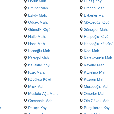
Doruk Mah.
Dudaş Köyü
Emirler Mah.
Erdegöl Mah.
Esköy Mah.
Eyberler Mah.
Göcek Mah.
Gökçedüz Köyü
Gümelik Köyü
Güneşler Mah.
Hatip Mah.
Hatipoğlu Köyü
Hoca Mah.
Hocaoğlu Köprüsü
Inceoğlu Mah.
Kadı Mah.
Karagöl Mah.
Karakoyunlu Mah.
Kavaklar Köyü
Kayalar Mah.
Kızık Mah.
Kızılelma Mah.
Küçüksu Köyü
Kuzgun Mah.
Mıcık Mah.
Muradoğlu Mah.
Mustafa Ağa Mah.
Ömerler Mah.
Osmancık Mah.
Öte Gövez Mah.
h.
Pelitçik Köyü
Pürçükören Köyü