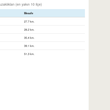
zaklıkları (en yakın 10 ilçe)
Mesafe
27.7 km.
28.2 km.
35.4 km.
39.1 km.
51.3 km.