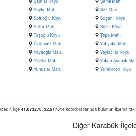
Şamlar Köyü
Şamlı Mah.
Şaylar Mah.
Saz Mah.
Sofuoğlu Köyü
Soğanlı Köyü
Süller Mah.
Sülük Köyü
Taşoğlu Köyü
Tepe Mah.
Üzümcük Mah.
Yahyalar Mah.
Yayaoğlu Mah.
Yaylacılar Köyü
Yiğitler Mah.
Yukarı Asarcık Ma
Yunuslar Mah.
Yürekören Köyü
ndedir. İlçe
41.073276, 32.917514
koordinatlarında bulunur. İlçenin rak
Diğer Karabük İlçele