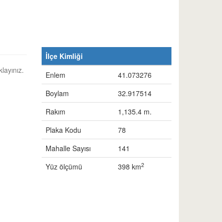
İlçe Kimliği
klayınız.
Enlem
41.073276
Boylam
32.917514
Rakım
1,135.4 m.
Plaka Kodu
78
Mahalle Sayısı
141
2
Yüz ölçümü
398 km