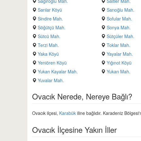
Sağıroğlu Mah.
Saitler Mah.
Sarılar Köyü
Sarıoğlu Mah.
Sindire Mah.
Sofular Mah.
Söğütçü Mah.
Sonya Mah.
Sütcü Mah.
Sütçüler Mah.
Terzi Mah.
Toklar Mah.
Yaka Köyü
Yayalar Mah.
Yeniören Köyü
Yığınot Köyü
Yukarı Kayalar Mah.
Yukarı Mah.
Yuvalar Mah.
Ovacık Nerede, Nereye Bağlı?
Ovacık ilçesi,
Karabük
iline bağlıdır. Karadeniz Bölgesi'
Ovacık İlçesine Yakın İller