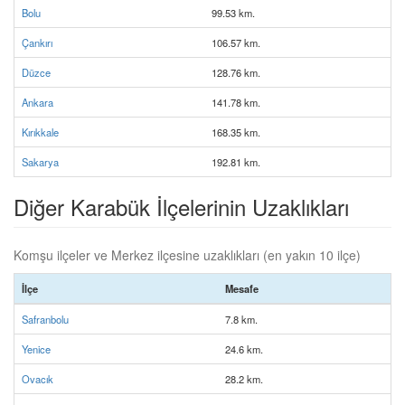
Bolu
99.53 km.
Çankırı
106.57 km.
Düzce
128.76 km.
Ankara
141.78 km.
Kırıkkale
168.35 km.
Sakarya
192.81 km.
Diğer Karabük İlçelerinin Uzaklıkları
Komşu ilçeler ve Merkez ilçesine uzaklıkları (en yakın 10 ilçe)
İlçe
Mesafe
Safranbolu
7.8 km.
Yenice
24.6 km.
Ovacık
28.2 km.