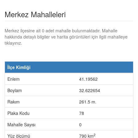
Merkez Mahalleleri
Merkez ilçesine ait 0 adet mahalle bulunmaktadır. Mahalle
hakkında detaylı bilgiler ve harita görüntüleri için ilgili mahalleye
tıklayınız.
İlçe Kimliği
Enlem
41.19562
Boylam
32.622654
Rakım
261.5 m.
Plaka Kodu
78
Mahalle Sayısı
0
2
Yüz ölçümü
790 km