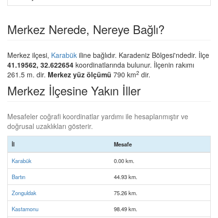
Merkez Nerede, Nereye Bağlı?
Merkez ilçesi,
Karabük
iline bağlıdır. Karadeniz Bölgesi'ndedir. İlçe
41.19562, 32.622654
koordinatlarında bulunur. İlçenin rakımı
2
261.5 m. dir.
Merkez yüz ölçümü
790 km
dir.
Merkez İlçesine Yakın İller
Mesafeler coğrafi koordinatlar yardımı ile hesaplanmıştır ve
doğrusal uzaklıkları gösterir.
İl
Mesafe
Karabük
0.00 km.
Bartın
44.93 km.
Zonguldak
75.26 km.
Kastamonu
98.49 km.