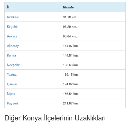
İl
Mesafe
Kırıkkale
91.10 km.
Kırşehir
93.29 km.
Ankara
95.64 km.
Aksaray
114.97 km.
Konya
144.51 km.
Nevşehir
150.63 km.
Yozgat
169.15 km.
Çankırı
174.02 km.
Niğde
186.54 km.
Kayseri
211.87 km.
Diğer Konya İlçelerinin Uzaklıkları