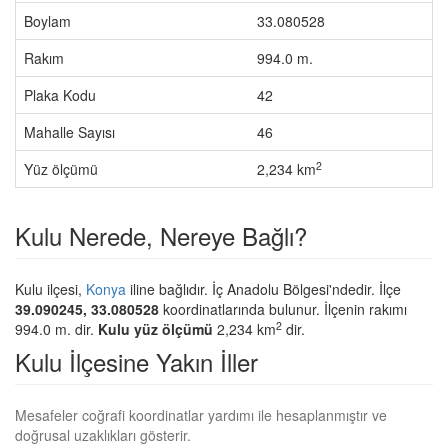
Boylam
33.080528
Rakım
994.0 m.
Plaka Kodu
42
Mahalle Sayısı
46
2
Yüz ölçümü
2,234 km
Kulu Nerede, Nereye Bağlı?
Kulu ilçesi,
Konya
iline bağlıdır. İç Anadolu Bölgesi'ndedir. İlçe
39.090245, 33.080528
koordinatlarında bulunur. İlçenin rakımı
2
994.0 m. dir.
Kulu yüz ölçümü
2,234 km
dir.
Kulu İlçesine Yakın İller
Mesafeler coğrafi koordinatlar yardımı ile hesaplanmıştır ve
doğrusal uzaklıkları gösterir.