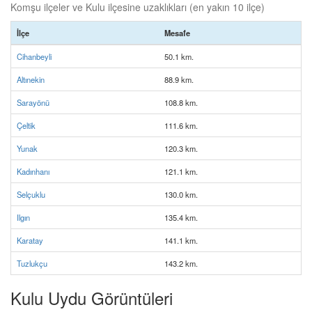
Komşu ilçeler ve Kulu ilçesine uzaklıkları (en yakın 10 ilçe)
İlçe
Mesafe
Cihanbeyli
50.1 km.
Altınekin
88.9 km.
Sarayönü
108.8 km.
Çeltik
111.6 km.
Yunak
120.3 km.
Kadınhanı
121.1 km.
Selçuklu
130.0 km.
Ilgın
135.4 km.
Karatay
141.1 km.
Tuzlukçu
143.2 km.
Kulu Uydu Görüntüleri