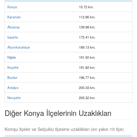
Konya
15.72 km.
Karaman
112.96 km.
Aksaray
139.98 km.
Isparta
172.41 km.
Afyonkarahisar
189.13 km.
Niğde
191.50 km.
Kırşehir
191.82 km.
Burdur
196.77 km.
Antalya
200.33 km.
Nevşehir
205.32 km.
Diğer Konya İlçelerinin Uzaklıkları
Komşu ilçeler ve Selçuklu ilçesine uzaklıkları (en yakın 10 ilçe)