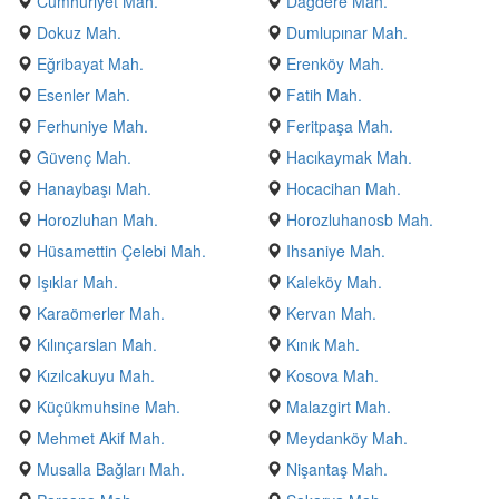
Cumhuriyet Mah.
Dağdere Mah.
Dokuz Mah.
Dumlupınar Mah.
Eğribayat Mah.
Erenköy Mah.
Esenler Mah.
Fatih Mah.
Ferhuniye Mah.
Feritpaşa Mah.
Güvenç Mah.
Hacıkaymak Mah.
Hanaybaşı Mah.
Hocacihan Mah.
Horozluhan Mah.
Horozluhanosb Mah.
Hüsamettin Çelebi Mah.
Ihsaniye Mah.
Işıklar Mah.
Kaleköy Mah.
Karaömerler Mah.
Kervan Mah.
Kılınçarslan Mah.
Kınık Mah.
Kızılcakuyu Mah.
Kosova Mah.
Küçükmuhsine Mah.
Malazgirt Mah.
Mehmet Akif Mah.
Meydanköy Mah.
Musalla Bağları Mah.
Nişantaş Mah.