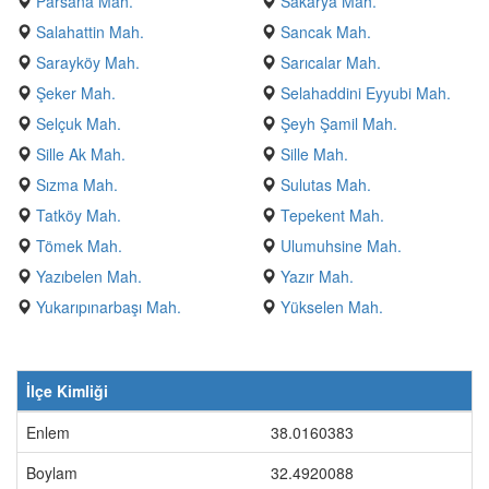
Parsana Mah.
Sakarya Mah.
Salahattin Mah.
Sancak Mah.
Sarayköy Mah.
Sarıcalar Mah.
Şeker Mah.
Selahaddini Eyyubi Mah.
Selçuk Mah.
Şeyh Şamil Mah.
Sille Ak Mah.
Sille Mah.
Sızma Mah.
Sulutas Mah.
Tatköy Mah.
Tepekent Mah.
Tömek Mah.
Ulumuhsine Mah.
Yazıbelen Mah.
Yazır Mah.
Yukarıpınarbaşı Mah.
Yükselen Mah.
İlçe Kimliği
Enlem
38.0160383
Boylam
32.4920088