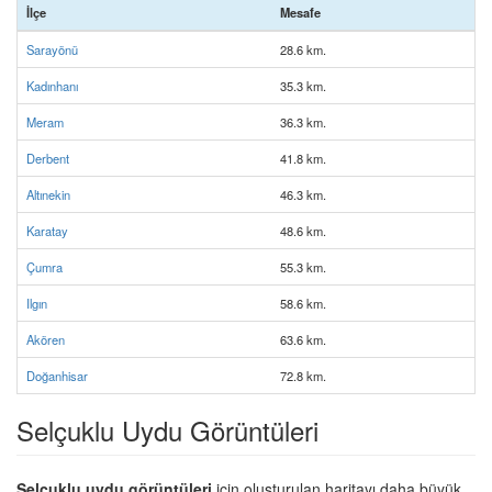
İlçe
Mesafe
Sarayönü
28.6 km.
Kadınhanı
35.3 km.
Meram
36.3 km.
Derbent
41.8 km.
Altınekin
46.3 km.
Karatay
48.6 km.
Çumra
55.3 km.
Ilgın
58.6 km.
Akören
63.6 km.
Doğanhisar
72.8 km.
Selçuklu Uydu Görüntüleri
Selçuklu uydu görüntüleri
için oluşturulan haritayı daha büyük