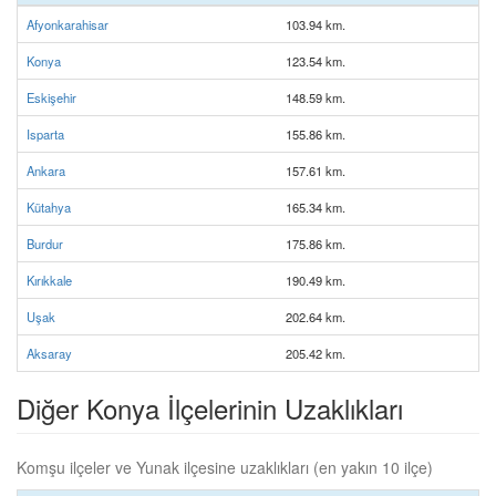
Afyonkarahisar
103.94 km.
Konya
123.54 km.
Eskişehir
148.59 km.
Isparta
155.86 km.
Ankara
157.61 km.
Kütahya
165.34 km.
Burdur
175.86 km.
Kırıkkale
190.49 km.
Uşak
202.64 km.
Aksaray
205.42 km.
Diğer Konya İlçelerinin Uzaklıkları
Komşu ilçeler ve Yunak ilçesine uzaklıkları (en yakın 10 ilçe)