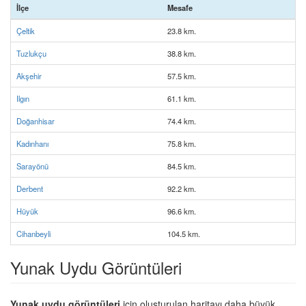
İlçe
Mesafe
Çeltik
23.8 km.
Tuzlukçu
38.8 km.
Akşehir
57.5 km.
Ilgın
61.1 km.
Doğanhisar
74.4 km.
Kadınhanı
75.8 km.
Sarayönü
84.5 km.
Derbent
92.2 km.
Hüyük
96.6 km.
Cihanbeyli
104.5 km.
Yunak Uydu Görüntüleri
Yunak uydu görüntüleri
için oluşturulan haritayı daha büyük