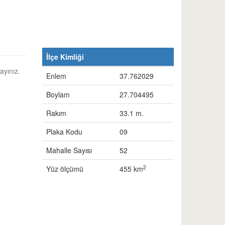
İlçe Kimliği
ayınız.
Enlem
37.762029
Boylam
27.704495
Rakım
33.1 m.
Plaka Kodu
09
Mahalle Sayısı
52
2
Yüz ölçümü
455 km