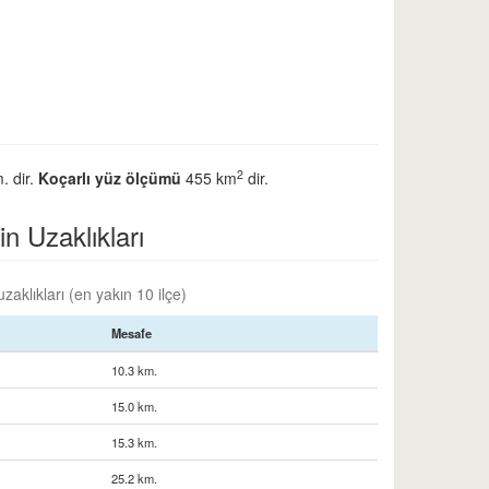
2
. dir.
Koçarlı yüz ölçümü
455 km
dir.
in Uzaklıkları
zaklıkları (en yakın 10 ilçe)
Mesafe
10.3 km.
15.0 km.
15.3 km.
25.2 km.