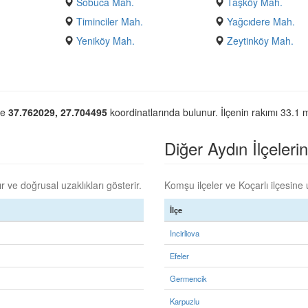
Sobuca Mah.
Taşköy Mah.
Timinciler Mah.
Yağcıdere Mah.
Yeniköy Mah.
Zeytinköy Mah.
lçe
37.762029, 27.704495
koordinatlarında bulunur. İlçenin rakımı 33.1 m
Diğer Aydın İlçelerin
 ve doğrusal uzaklıkları gösterir.
Komşu ilçeler ve Koçarlı ilçesine u
İlçe
Incirliova
Efeler
Germencik
Karpuzlu