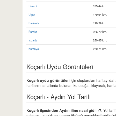
Denizli
135.44 km.
Uşak
179.94 km.
Balıkesir
199.29 km.
Burdur
226.72 km.
Isparta
250.45 km.
Kütahya
270.71 km.
Koçarlı Uydu Görüntüleri
Koçarlı uydu görüntüleri
için oluşturulan haritayı dah
haritanın sol altında bulunan kutucuğa tıklayarak, harit
Koçarlı - Aydın Yol Tarifi
Koçarlı ilçesinden Aydın iline nasıl gidilir?
, Yol tar
erişerek, uzaklık ve zaman ölçümü gerçekleştirebilirsini