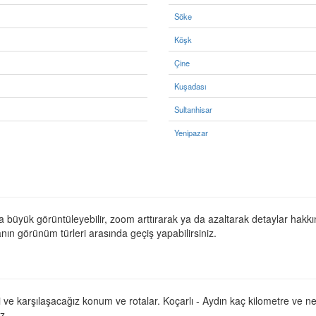
Söke
Köşk
Çine
Kuşadası
Sultanhisar
Yenipazar
a büyük görüntüleyebilir, zoom arttırarak ya da azaltarak detaylar hakkın
anın görünüm türleri arasında geçiş yapabilirsiniz.
ifi ve karşılaşacağız konum ve rotalar. Koçarlı - Aydın kaç kilometre ve 
z.