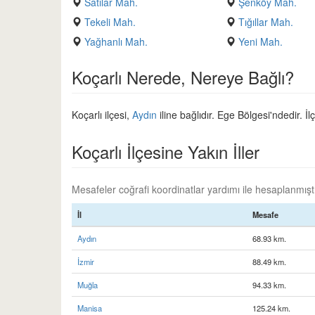
Satılar Mah.
Şenköy Mah.
Tekeli Mah.
Tığıllar Mah.
Yağhanlı Mah.
Yeni Mah.
Koçarlı Nerede, Nereye Bağlı?
Koçarlı ilçesi,
Aydın
iline bağlıdır. Ege Bölgesi'ndedir. İ
Koçarlı İlçesine Yakın İller
Mesafeler coğrafi koordinatlar yardımı ile hesaplanmıştır
İl
Mesafe
Aydın
68.93 km.
İzmir
88.49 km.
Muğla
94.33 km.
Manisa
125.24 km.