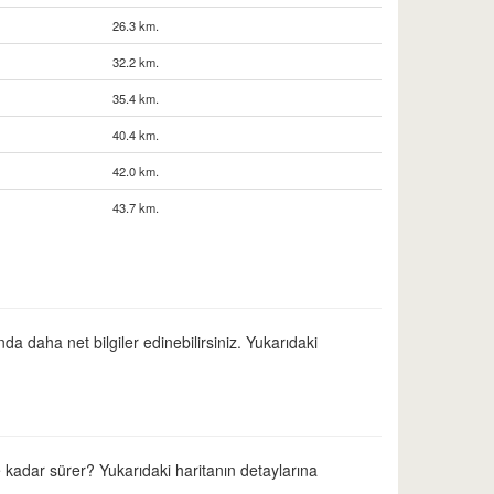
26.3 km.
32.2 km.
35.4 km.
40.4 km.
42.0 km.
43.7 km.
da daha net bilgiler edinebilirsiniz. Yukarıdaki
ne kadar sürer? Yukarıdaki haritanın detaylarına