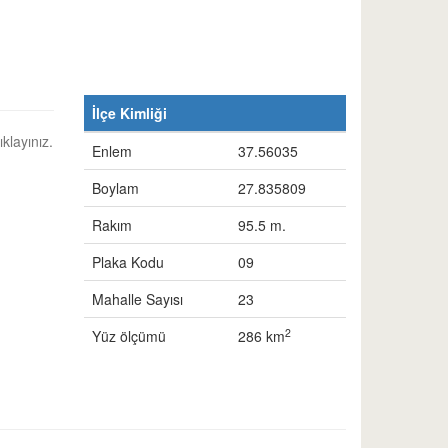
İlçe Kimliği
klayınız.
Enlem
37.56035
Boylam
27.835809
Rakım
95.5 m.
Plaka Kodu
09
Mahalle Sayısı
23
2
Yüz ölçümü
286 km