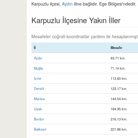
Karpuzlu ilçesi,
Aydın
iline bağlıdır. Ege Bölgesi'ndedir.
Karpuzlu İlçesine Yakın İller
Mesafeler coğrafi koordinatlar yardımı ile hesaplanmıştır
İl
Mesafe
Aydın
63.71 km.
Muğla
71.14 km.
İzmir
113.60 km.
Denizli
123.17 km.
Manisa
144.54 km.
Uşak
184.95 km.
Burdur
216.13 km.
Balıkesir
221.86 km.