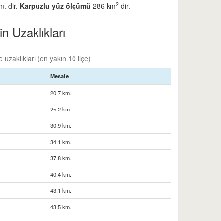
2
m. dir.
Karpuzlu yüz ölçümü
286 km
dir.
in Uzaklıkları
 uzaklıkları (en yakın 10 ilçe)
Mesafe
20.7 km.
25.2 km.
30.9 km.
34.1 km.
37.8 km.
40.4 km.
43.1 km.
43.5 km.