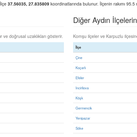
 İlçe
37.56035, 27.835809
koordinatlarında bulunur. İlçenin rakımı 95.5 
Diğer Aydın İlçelerin
 ve doğrusal uzaklıkları gösterir.
Komşu ilçeler ve Karpuzlu ilçesine
İlçe
Çine
Koçarlı
Efeler
Incirliova
Köşk
Germencik
Yenipazar
Söke