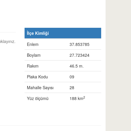
İlçe Kimliği
ıklayınız.
Enlem
37.853785
Boylam
27.723424
Rakım
46.5 m.
Plaka Kodu
09
Mahalle Sayısı
28
2
Yüz ölçümü
188 km