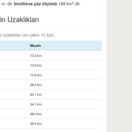
2
 m. dir.
Incirliova yüz ölçümü
188 km
dir.
in Uzaklıkları
e uzaklıkları (en yakın 10 ilçe)
Mesafe
10.3 km.
10.9 km.
10.9 km.
28.9 km.
30.1 km.
34.1 km.
38.0 km.
39.9 km.