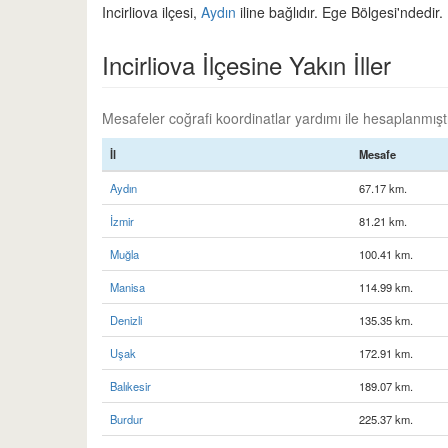
Incirliova ilçesi,
Aydın
iline bağlıdır. Ege Bölgesi'ndedir.
Incirliova İlçesine Yakın İller
Mesafeler coğrafi koordinatlar yardımı ile hesaplanmıştır
İl
Mesafe
Aydın
67.17 km.
İzmir
81.21 km.
Muğla
100.41 km.
Manisa
114.99 km.
Denizli
135.35 km.
Uşak
172.91 km.
Balıkesir
189.07 km.
Burdur
225.37 km.