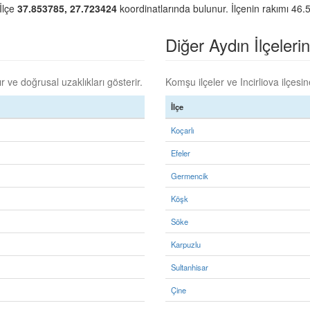
 İlçe
37.853785, 27.723424
koordinatlarında bulunur. İlçenin rakımı 46.5
Diğer Aydın İlçelerin
 ve doğrusal uzaklıkları gösterir.
Komşu ilçeler ve Incirliova ilçesin
İlçe
Koçarlı
Efeler
Germencik
Köşk
Söke
Karpuzlu
Sultanhisar
Çine