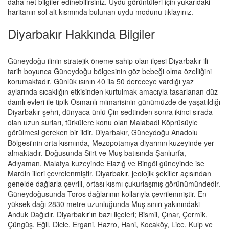
daha net bilgiler edinebilirsiniz. Uydu görüntüleri için yukarıdaki
haritanın sol alt kısmında bulunan uydu modunu tıklayınız.
Diyarbakır Hakkında Bilgiler
Güneydoğu ilinin stratejik öneme sahip olan ilçesi Diyarbakır ili
tarih boyunca Güneydoğu bölgesinin göz bebeği olma özelliğini
korumaktadır. Günlük ısının 40 ila 50 dereceye vardığı yaz
aylarında sıcaklığın etkisinden kurtulmak amacıyla tasarlanan düz
damlı evleri ile tipik Osmanlı mimarisinin günümüzde de yaşatıldığı
Diyarbakır şehri, dünyaca ünlü Çin sedtinden sonra ikinci sırada
olan uzun surları, türkülere konu olan Malabadi Köprüsüyle
görülmesi gereken bir ildir. Diyarbakır, Güneydoğu Anadolu
Bölgesi'nin orta kısmında, Mezopotamya diyarının kuzeyinde yer
almaktadır. Doğusunda Siirt ve Muş batısında Şanlıurfa,
Adıyaman, Malatya kuzeyinde Elazığ ve Bingöl güneyinde ise
Mardin illeri çevrelenmiştir. Diyarbakır, jeolojik şekiller açısından
genelde dağlarla çevrili, ortası kısmı çukurlaşmış görünümündedir.
Güneydoğusunda Toros dağlarının kollarıyla çevrilenmiştir. En
yüksek dağı 2830 metre uzunluğunda Muş sınırı yakınındaki
Anduk Dağıdır. Diyarbakır'ın bazı ilçeleri; Bismil, Çınar, Çermik,
Çüngüş, Eğil, Dicle, Ergani, Hazro, Hani, Kocaköy, Lice, Kulp ve