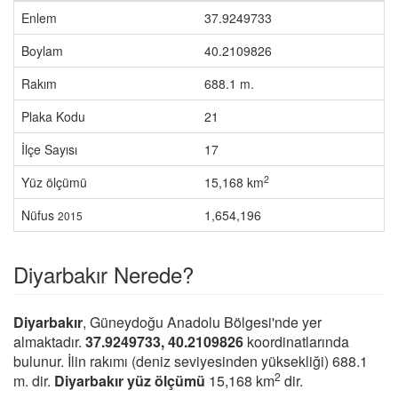
Enlem
37.9249733
Boylam
40.2109826
Rakım
688.1 m.
Plaka Kodu
21
İlçe Sayısı
17
2
Yüz ölçümü
15,168 km
Nüfus
1,654,196
2015
Diyarbakır Nerede?
Diyarbakır
, Güneydoğu Anadolu Bölgesi'nde yer
almaktadır.
37.9249733, 40.2109826
koordinatlarında
bulunur. İlin rakımı (deniz seviyesinden yüksekliği) 688.1
2
m. dir.
Diyarbakır yüz ölçümü
15,168 km
dir.