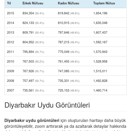
Yıl
Erkek Nüfusu
Kadın Nüfusu
Toplam Nütus
2015
834,354
819,842
1,654,196
(50.4%)
(49.6%)
2014
824,133
810,915
1,635,048
(50.4%)
(49.6%)
2013
809,791
797,646
1,607,437
(50.4%)
(49.6%)
2012
804,952
787,215
1,592,167
(50.6%)
(49.4%)
2011
795,894
775,049
1,570,943
(50.7%)
(49.3%)
2010
767,503
761,455
1,528,958
(50.2%)
(49.8%)
2009
767,926
747,085
1,515,011
(50.7%)
(49.3%)
2008
757,497
735,331
1,492,828
(50.7%)
(49.3%)
2007
735,561
725,153
1,460,714
(50.4%)
(49.6%)
Diyarbakır Uydu Görüntüleri
Diyarbakır uydu görüntüleri
için oluşturulan haritayı daha büyük
görüntüleyebilir, zoom arttırarak ya da azaltarak detaylar hakkında