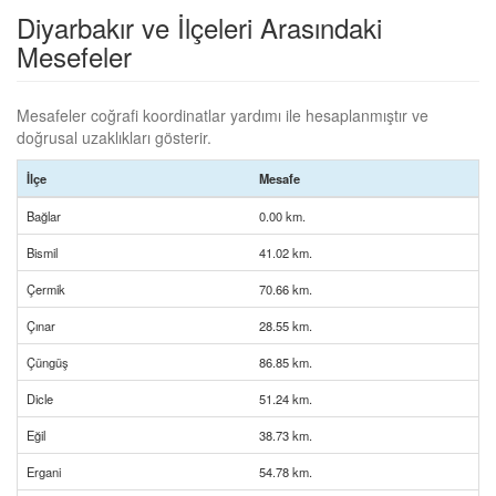
Diyarbakır ve İlçeleri Arasındaki
Mesefeler
Mesafeler coğrafi koordinatlar yardımı ile hesaplanmıştır ve
doğrusal uzaklıkları gösterir.
İlçe
Mesafe
Bağlar
0.00 km.
Bismil
41.02 km.
Çermik
70.66 km.
Çınar
28.55 km.
Çüngüş
86.85 km.
Dicle
51.24 km.
Eğil
38.73 km.
Ergani
54.78 km.