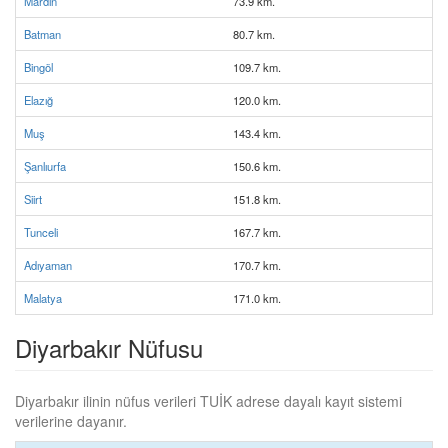
Mardin
73.9 km.
Batman
80.7 km.
Bingöl
109.7 km.
Elazığ
120.0 km.
Muş
143.4 km.
Şanlıurfa
150.6 km.
Siirt
151.8 km.
Tunceli
167.7 km.
Adıyaman
170.7 km.
Malatya
171.0 km.
Diyarbakır Nüfusu
Diyarbakır ilinin nüfus verileri TUİK adrese dayalı kayıt sistemi
verilerine dayanır.