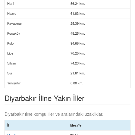
Hani
56.24 km.
Hazro
61.83 km.
Kayapınar
25.39 km.
Kocaköy
48.25 km.
Kulp
94.66 km.
Lice
70.25 km.
Silvan
74.23 km.
Sur
21.61 km.
Yenişehir
0.00 km.
Diyarbakır İline Yakın İller
Diyarbakır iline komşu iller ve aralarındaki uzaklıklar.
İl
Mesafe