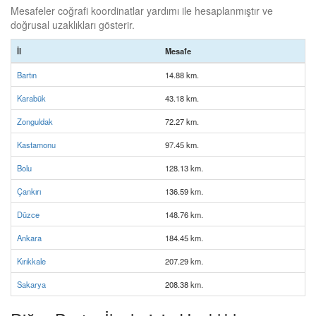
Mesafeler coğrafi koordinatlar yardımı ile hesaplanmıştır ve
doğrusal uzaklıkları gösterir.
İl
Mesafe
Bartın
14.88 km.
Karabük
43.18 km.
Zonguldak
72.27 km.
Kastamonu
97.45 km.
Bolu
128.13 km.
Çankırı
136.59 km.
Düzce
148.76 km.
Ankara
184.45 km.
Kırıkkale
207.29 km.
Sakarya
208.38 km.