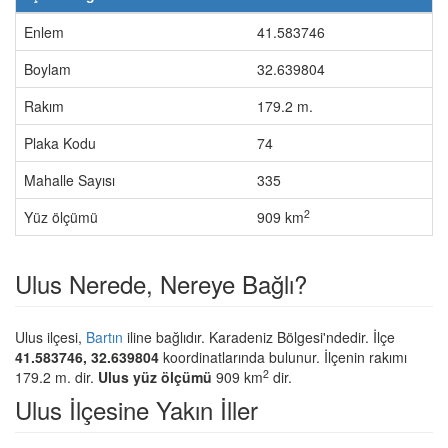
Enlem
41.583746
Boylam
32.639804
Rakım
179.2 m.
Plaka Kodu
74
Mahalle Sayısı
335
2
Yüz ölçümü
909 km
Ulus Nerede, Nereye Bağlı?
Ulus ilçesi,
Bartın
iline bağlıdır. Karadeniz Bölgesi'ndedir. İlçe
41.583746, 32.639804
koordinatlarında bulunur. İlçenin rakımı
2
179.2 m. dir.
Ulus yüz ölçümü
909 km
dir.
Ulus İlçesine Yakın İller