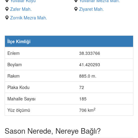
Yuvalar Köyü
Yuvarlar Mezra Mah.
Zafer Mah.
Ziyaret Mah.
Zornik Mezra Mah.
İlçe Kimliği
Enlem
38.333766
Boylam
41.420293
Rakım
885.0 m.
Plaka Kodu
72
Mahalle Sayısı
185
2
Yüz ölçümü
706 km
Sason Nerede, Nereye Bağlı?