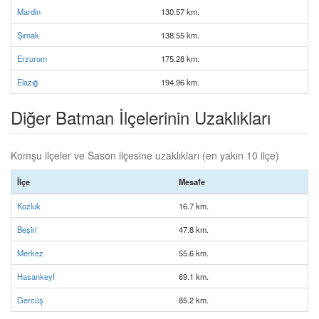
Mardin
130.57 km.
Şırnak
138.55 km.
Erzurum
175.28 km.
Elazığ
194.96 km.
Diğer Batman İlçelerinin Uzaklıkları
Komşu ilçeler ve Sason ilçesine uzaklıkları (en yakın 10 ilçe)
İlçe
Mesafe
Kozluk
16.7 km.
Beşiri
47.8 km.
Merkez
55.6 km.
Hasankeyf
69.1 km.
Gercüş
85.2 km.