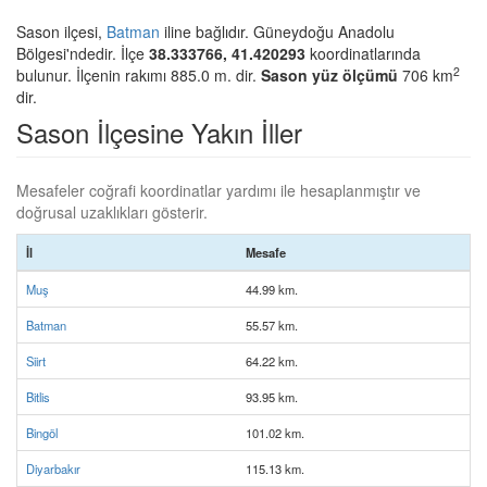
Sason ilçesi,
Batman
iline bağlıdır. Güneydoğu Anadolu
Bölgesi'ndedir. İlçe
38.333766, 41.420293
koordinatlarında
2
bulunur. İlçenin rakımı 885.0 m. dir.
Sason yüz ölçümü
706 km
dir.
Sason İlçesine Yakın İller
Mesafeler coğrafi koordinatlar yardımı ile hesaplanmıştır ve
doğrusal uzaklıkları gösterir.
İl
Mesafe
Muş
44.99 km.
Batman
55.57 km.
Siirt
64.22 km.
Bitlis
93.95 km.
Bingöl
101.02 km.
Diyarbakır
115.13 km.