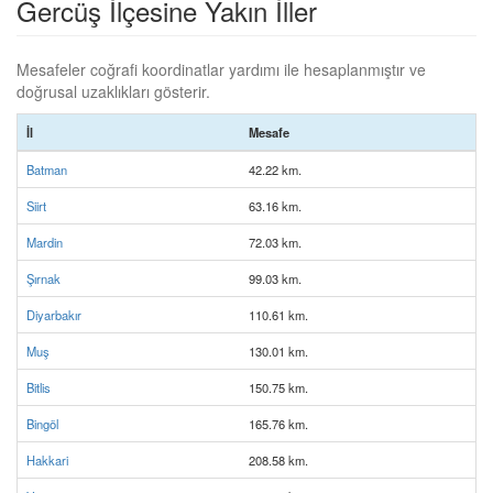
Gercüş İlçesine Yakın İller
Mesafeler coğrafi koordinatlar yardımı ile hesaplanmıştır ve
doğrusal uzaklıkları gösterir.
İl
Mesafe
Batman
42.22 km.
Siirt
63.16 km.
Mardin
72.03 km.
Şırnak
99.03 km.
Diyarbakır
110.61 km.
Muş
130.01 km.
Bitlis
150.75 km.
Bingöl
165.76 km.
Hakkari
208.58 km.