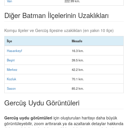
Van
222.99 km.
Diğer Batman İlçelerinin Uzaklıkları
Komşu ilçeler ve Gercüş ilçesine uzaklıkları (en yakın 10 ilçe)
İlçe
Mesafe
Hasankeyf
16.3 km.
Beşiri
39.5 km.
Merkez
42.2 km.
Kozluk
70.1 km.
Sason
85.2 km.
Gercüş Uydu Görüntüleri
Gercüş uydu görüntüleri
için oluşturulan haritayı daha büyük
görüntüleyebilir, zoom arttırarak ya da azaltarak detaylar hakkında