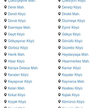
Çukurçeşme Mah.
Çukuryurt Köyü
Derei Mah.
Dereiçi Köyü
Dereli Köyü
Direkli Mah.
Doruk Köyü
Düzmeşe Köyü
Esentepe Mah.
Eymir Köyü
Geçit Köyü
Gökçe Köyü
Gökçepınar Köyü
Gönüllü Köyü
Gürbüz Köyü
Güzelöz Köyü
Hanik Mah.
Haydarpaşa Mah.
Hisar Köyü
Hisarmerkez Mah.
Kaniya Delava Mah.
Kantar Köyü
Karalan Köyü
Kayalar Köyü
Kayapınar Köyü
Kaynarca Mah.
Kelan Mah.
Kesiksu Köyü
Kırkat Köyü
Kışlak Köyü
Koçak Köyü
Kömürcü Köyü