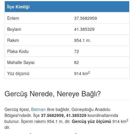
İlçe Kimliği
Enlem
37.5682959
Boylam
41.385329
Rakım
954.1 m.
Plaka Kodu
72
Mahalle Sayısı
82
2
Yüz ölçümü
914 km
Gercüş Nerede, Nereye Bağlı?
Gercüş ilçesi,
Batman
iline bağlıdır. Güneydoğu Anadolu
Bölgesi'ndedir. İlçe
37.5682959, 41.385329
koordinatlarında
2
bulunur. İlçenin rakımı 954.1 m. dir.
Gercüş yüz ölçümü
914 km
dir.