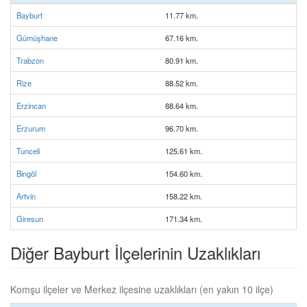
Bayburt
11.77 km.
Gümüşhane
67.16 km.
Trabzon
80.91 km.
Rize
88.52 km.
Erzincan
88.64 km.
Erzurum
96.70 km.
Tunceli
125.61 km.
Bingöl
154.60 km.
Artvin
158.22 km.
Giresun
171.34 km.
Diğer Bayburt İlçelerinin Uzaklıkları
Komşu ilçeler ve Merkez ilçesine uzaklıkları (en yakın 10 ilçe)