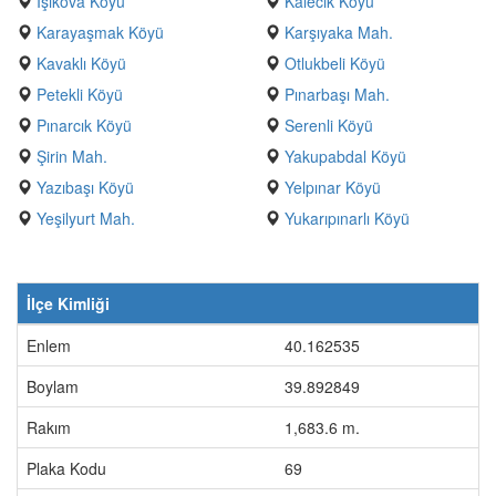
Işıkova Köyü
Kalecik Köyü
Karayaşmak Köyü
Karşıyaka Mah.
Kavaklı Köyü
Otlukbeli Köyü
Petekli Köyü
Pınarbaşı Mah.
Pınarcık Köyü
Serenli Köyü
Şirin Mah.
Yakupabdal Köyü
Yazıbaşı Köyü
Yelpınar Köyü
Yeşilyurt Mah.
Yukarıpınarlı Köyü
İlçe Kimliği
Enlem
40.162535
Boylam
39.892849
Rakım
1,683.6 m.
Plaka Kodu
69