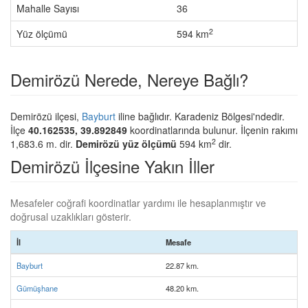
Mahalle Sayısı
36
2
Yüz ölçümü
594 km
Demirözü Nerede, Nereye Bağlı?
Demirözü ilçesi,
Bayburt
iline bağlıdır. Karadeniz Bölgesi'ndedir.
İlçe
40.162535, 39.892849
koordinatlarında bulunur. İlçenin rakımı
2
1,683.6 m. dir.
Demirözü yüz ölçümü
594 km
dir.
Demirözü İlçesine Yakın İller
Mesafeler coğrafi koordinatlar yardımı ile hesaplanmıştır ve
doğrusal uzaklıkları gösterir.
İl
Mesafe
Bayburt
22.87 km.
Gümüşhane
48.20 km.