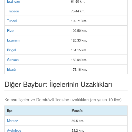
Erzincan
61.50 km.
Trabzon
75.44 km.
Tunceli
102.71 km.
Rize
109.50 km.
Erzurum
120.33 km.
Bingöl
151.15 km.
Giresun
152.04 km.
Elazığ
175.16 km.
Diğer Bayburt İlçelerinin Uzaklıkları
Komşu ilçeler ve Demirözü ilçesine uzaklıkları (en yakın 10 ilçe)
İlçe
Mesafe
Merkez
30.5 km.
Aydıntepe
33.2 km.