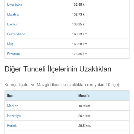
Diyarbakır
132.55 km.
Malatya
132.73 km.
Bayburt
136.35 km.
Gümüşhane
160.73 km.
Muş
166.28 km.
Erzurum
173.35 km.
Diğer Tunceli İlçelerinin Uzaklıkları
Komşu ilçeler ve Mazgirt ilçesine uzaklıkları (en yakın 10 ilçe)
İlçe
Mesafe
Merkez
10.9 km.
Nazımiye
26.4 km.
Pertek
29.5 km.