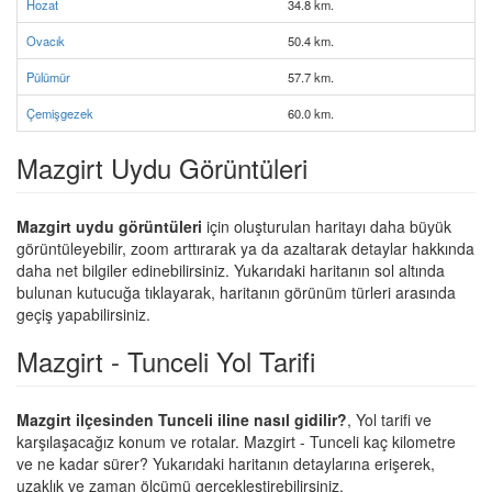
Hozat
34.8 km.
Ovacık
50.4 km.
Pülümür
57.7 km.
Çemişgezek
60.0 km.
Mazgirt Uydu Görüntüleri
Mazgirt uydu görüntüleri
için oluşturulan haritayı daha büyük
görüntüleyebilir, zoom arttırarak ya da azaltarak detaylar hakkında
daha net bilgiler edinebilirsiniz. Yukarıdaki haritanın sol altında
bulunan kutucuğa tıklayarak, haritanın görünüm türleri arasında
geçiş yapabilirsiniz.
Mazgirt - Tunceli Yol Tarifi
Mazgirt ilçesinden Tunceli iline nasıl gidilir?
, Yol tarifi ve
karşılaşacağız konum ve rotalar. Mazgirt - Tunceli kaç kilometre
ve ne kadar sürer? Yukarıdaki haritanın detaylarına erişerek,
uzaklık ve zaman ölçümü gerçekleştirebilirsiniz.