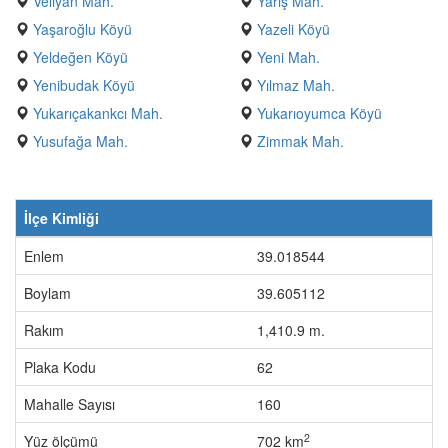
Veliyan Mah.
Yarış Mah.
Yaşaroğlu Köyü
Yazeli Köyü
Yeldeğen Köyü
Yeni Mah.
Yenibudak Köyü
Yılmaz Mah.
Yukarıçakankcı Mah.
Yukarıoyumca Köyü
Yusufağa Mah.
Zimmak Mah.
İlçe Kimliği
Enlem
39.018544
Boylam
39.605112
Rakım
1,410.9 m.
Plaka Kodu
62
Mahalle Sayısı
160
2
Yüz ölçümü
702 km