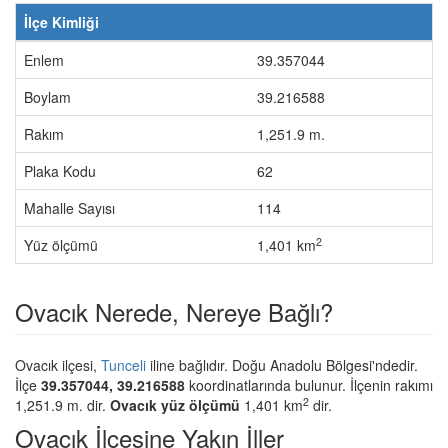
İlçe Kimliği
Enlem
39.357044
Boylam
39.216588
Rakım
1,251.9 m.
Plaka Kodu
62
Mahalle Sayısı
114
2
Yüz ölçümü
1,401 km
Ovacık Nerede, Nereye Bağlı?
Ovacık ilçesi,
Tunceli
iline bağlıdır. Doğu Anadolu Bölgesi'ndedir.
İlçe
39.357044, 39.216588
koordinatlarında bulunur. İlçenin rakımı
2
1,251.9 m. dir.
Ovacık yüz ölçümü
1,401 km
dir.
Ovacık İlçesine Yakın İller