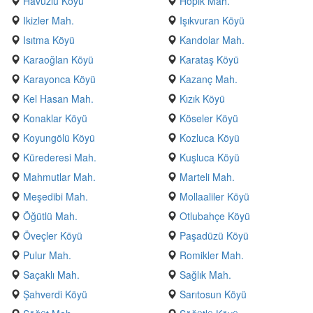
Havuzlu Köyü
Hopik Mah.
Ikizler Mah.
Işıkvuran Köyü
Isıtma Köyü
Kandolar Mah.
Karaoğlan Köyü
Karataş Köyü
Karayonca Köyü
Kazanç Mah.
Kel Hasan Mah.
Kızık Köyü
Konaklar Köyü
Köseler Köyü
Koyungölü Köyü
Kozluca Köyü
Kürederesi Mah.
Kuşluca Köyü
Mahmutlar Mah.
Marteli Mah.
Meşedibi Mah.
Mollaaliler Köyü
Öğütlü Mah.
Otlubahçe Köyü
Öveçler Köyü
Paşadüzü Köyü
Pulur Mah.
Romikler Mah.
Saçaklı Mah.
Sağlık Mah.
Şahverdi Köyü
Sarıtosun Köyü