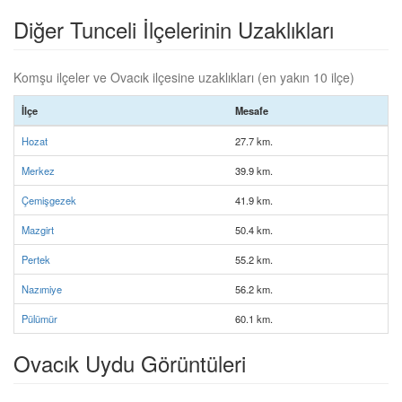
Diğer Tunceli İlçelerinin Uzaklıkları
Komşu ilçeler ve Ovacık ilçesine uzaklıkları (en yakın 10 ilçe)
İlçe
Mesafe
Hozat
27.7 km.
Merkez
39.9 km.
Çemişgezek
41.9 km.
Mazgirt
50.4 km.
Pertek
55.2 km.
Nazımiye
56.2 km.
Pülümür
60.1 km.
Ovacık Uydu Görüntüleri