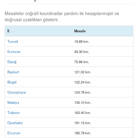
Mesafeler coğrafi koordinatlar yardımı ile hesaplanmıştır ve
doğrusal uzaklıkları gösterir.
İl
Mesafe
Tunceli
19.89 km.
Erzincan
45.30 km.
Elazığ
75.86 km.
Bayburt
121.02 km.
Bingöl
122.24 km.
Gümüşhane
124.78 km.
Malatya
135.10 km.
Trabzon
163.40 km.
Diyarbakır
181.15 km.
Erzurum
185.78 km.