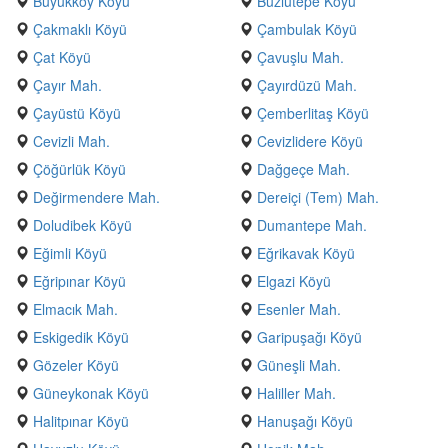
Büyükköy Köyü
Buzlutepe Köyü
Çakmaklı Köyü
Çambulak Köyü
Çat Köyü
Çavuşlu Mah.
Çayır Mah.
Çayırdüzü Mah.
Çayüstü Köyü
Çemberlitaş Köyü
Cevizli Mah.
Cevizlidere Köyü
Çöğürlük Köyü
Dağgeçe Mah.
Değirmendere Mah.
Dereiçi (Tem) Mah.
Doludibek Köyü
Dumantepe Mah.
Eğimli Köyü
Eğrikavak Köyü
Eğripınar Köyü
Elgazi Köyü
Elmacık Mah.
Esenler Mah.
Eskigedik Köyü
Garipuşağı Köyü
Gözeler Köyü
Güneşli Mah.
Güneykonak Köyü
Haliller Mah.
Halitpınar Köyü
Hanuşağı Köyü