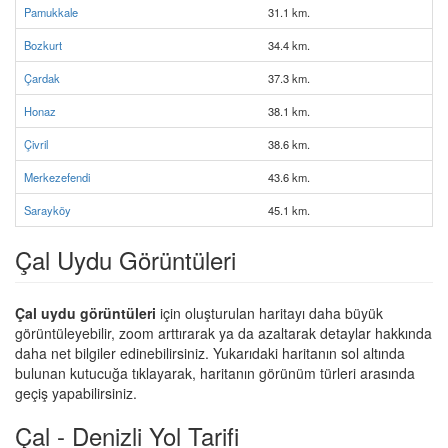
Pamukkale
31.1 km.
Bozkurt
34.4 km.
Çardak
37.3 km.
Honaz
38.1 km.
Çivril
38.6 km.
Merkezefendi
43.6 km.
Sarayköy
45.1 km.
Çal Uydu Görüntüleri
Çal uydu görüntüleri
için oluşturulan haritayı daha büyük
görüntüleyebilir, zoom arttırarak ya da azaltarak detaylar hakkında
daha net bilgiler edinebilirsiniz. Yukarıdaki haritanın sol altında
bulunan kutucuğa tıklayarak, haritanın görünüm türleri arasında
geçiş yapabilirsiniz.
Çal - Denizli Yol Tarifi