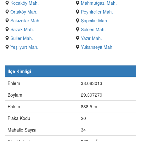
Kocaköy Mah.
Mahmutgazi Mah.
Ortaköy Mah.
Peynirciler Mah.
Sakızcılar Mah.
Şapcılar Mah.
Sazak Mah.
Selcen Mah.
Süller Mah.
Yazır Mah.
Yeşilyurt Mah.
Yukarıseyit Mah.
İlçe Kimliği
Enlem
38.083013
Boylam
29.397279
Rakım
838.5 m.
Plaka Kodu
20
Mahalle Sayısı
34
2