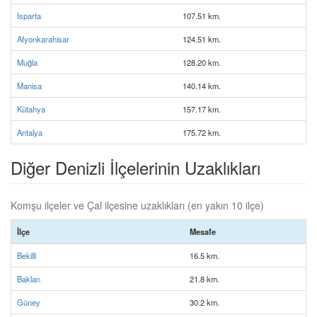
Isparta
107.51 km.
Afyonkarahisar
124.51 km.
Muğla
128.20 km.
Manisa
140.14 km.
Kütahya
157.17 km.
Antalya
175.72 km.
Diğer Denizli İlçelerinin Uzaklıkları
Komşu ilçeler ve Çal ilçesine uzaklıkları (en yakın 10 ilçe)
İlçe
Mesafe
Bekilli
16.5 km.
Baklan
21.8 km.
Güney
30.2 km.