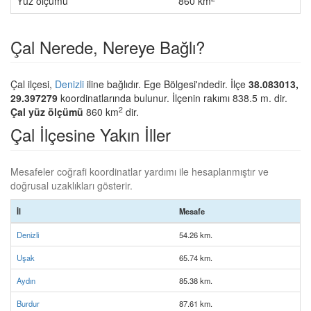
Yüz ölçümü
860 km
Çal Nerede, Nereye Bağlı?
Çal ilçesi,
Denizli
iline bağlıdır. Ege Bölgesi'ndedir. İlçe
38.083013,
29.397279
koordinatlarında bulunur. İlçenin rakımı 838.5 m. dir.
2
Çal yüz ölçümü
860 km
dir.
Çal İlçesine Yakın İller
Mesafeler coğrafi koordinatlar yardımı ile hesaplanmıştır ve
doğrusal uzaklıkları gösterir.
İl
Mesafe
Denizli
54.26 km.
Uşak
65.74 km.
Aydın
85.38 km.
Burdur
87.61 km.