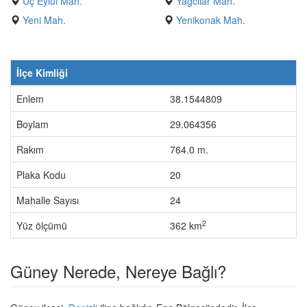
Üç Eylül Mah.
Yağcılar Mah.
Yeni Mah.
Yenikonak Mah.
İlçe Kimliği
Enlem
38.1544809
Boylam
29.064356
Rakım
764.0 m.
Plaka Kodu
20
Mahalle Sayısı
24
2
Yüz ölçümü
362 km
Güney Nerede, Nereye Bağlı?