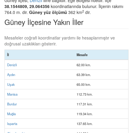
Güney ilçesi,
Denizli
iline bağlıdır. Ege Bölgesi'ndedir. İlçe
38.1544809, 29.064356
koordinatlarında bulunur. İlçenin rakımı
2
764.0 m. dir.
Güney yüz ölçümü
362 km
dir.
Güney İlçesine Yakın İller
Mesafeler coğrafi koordinatlar yardımı ile hesaplanmıştır ve
doğrusal uzaklıkları gösterir.
İl
Mesafe
Denizli
62.00 km.
Aydın
63.39 km.
Uşak
65.00 km.
Manisa
112.73 km.
Burdur
117.31 km.
Muğla
119.34 km.
Isparta
137.65 km.