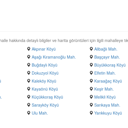
e hakkında detaylı bilgiler ve harita görüntüleri için ilgili mahalleye tık
Akpınar Köyü
Alibağlı Mah.
Aşağı Kıramanoğlu Mah.
Başçayır Mah.
Buğdaylı Köyü
Büyükkoraş Köyü
Dokuzyol Köyü
Elfetin Mah.
ü
Kaleköy Köyü
Karaağaç Köyü
Kayaönü Köyü
Keşir Mah.
h.
Küçükkoraş Köyü
Melikli Köyü
Sarayköy Köyü
Sarıkaya Mah.
Ulu Mah.
Yarıkkuyu Köyü