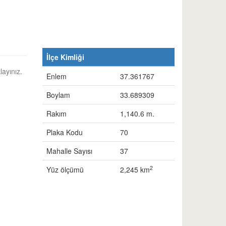
İlçe Kimliği
layınız.
Enlem
37.361767
Boylam
33.689309
Rakım
1,140.6 m.
Plaka Kodu
70
Mahalle Sayısı
37
2
Yüz ölçümü
2,245 km