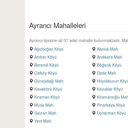
Ayrancı Mahalleleri
Ayrancı ilçesine ait 37 adet mahalle bulunmaktadır. Mahall
Ağızboğaz Köyü
Akoluk Mah.
Ambar Köyü
Andıkara Mah.
Berendi Köyü
Böğecik Köyü
Çatköy Köyü
Dede Mah.
Güneydağı Mah.
Hüyükburun Köy
Kavaközü Köyü
Kavuklar Köyü
Kıraman Köyü
Kıramanoğlu Ma
Musa Mah.
Pınarkaya Köyü
Savran Mah.
Üçharman Köyü
Yeni Mah.