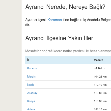
Ayrancı Nerede, Nereye Bağlı?
Ayrancı ilçesi,
Karaman
iline bağlıdır. İç Anadolu Bölges
dir.
Ayrancı İlçesine Yakın İller
Mesafeler coğrafi koordinatlar yardımı ile hesaplanmıştır
İl
Mesafe
Karaman
45.96 km.
Mersin
104.25 km.
Niğde
110.10 km.
Aksaray
115.88 km.
Konya
119.80 km.
Adana
151.15 km.