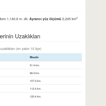
2
akımı 1,140.6 m. dir.
Ayrancı yüz ölçümü
2,245 km
rinin Uzaklıkları
uzaklıkları (en yakın 10 ilçe)
Mesafe
51.4 km.
66.3 km.
107.0 km.
112.4 km.
120.4 km.