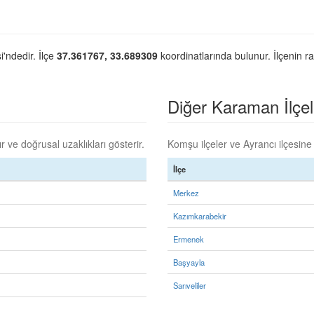
i'ndedir. İlçe
37.361767, 33.689309
koordinatlarında bulunur. İlçenin r
Diğer Karaman İlçele
 ve doğrusal uzaklıkları gösterir.
Komşu ilçeler ve Ayrancı ilçesine 
İlçe
Merkez
Kazımkarabekir
Ermenek
Başyayla
Sarıveliler