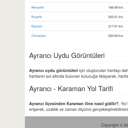
Nevşehir
166.69 km.
Kırşehir
202.61 km.
Kayseri
217.91 km.
Osmaniye
220.63 km.
Ayrancı Uydu Görüntüleri
Ayrancı uydu görüntüleri
için oluşturulan haritayı da
haritanın sol altında bulunan kutucuğa tıklayarak, harit
Ayrancı - Karaman Yol Tarifi
Ayrancı ilçesinden Karaman iline nasıl gidilir?
, Yol
erişerek, uzaklık ve zaman ölçümü gerçekleştirebilirsini
Copyright © 20