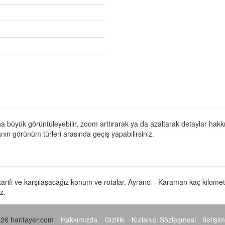
ha büyük görüntüleyebilir, zoom arttırarak ya da azaltarak detaylar hakkın
anın görünüm türleri arasında geçiş yapabilirsiniz.
 tarifi ve karşılaşacağız konum ve rotalar. Ayrancı - Karaman kaç kilome
z.
26 haritayer.com
Hakkımızda
Gizlilik
Kullanıcı Sözleşmesi
İletişim