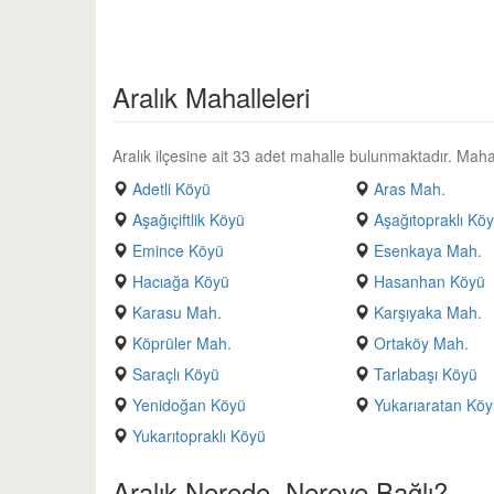
Aralık Mahalleleri
Aralık ilçesine ait 33 adet mahalle bulunmaktadır. Mahalle
Adetli Köyü
Aras Mah.
Aşağıçiftlik Köyü
Aşağıtopraklı Kö
Emince Köyü
Esenkaya Mah.
Hacıağa Köyü
Hasanhan Köyü
Karasu Mah.
Karşıyaka Mah.
Köprüler Mah.
Ortaköy Mah.
Saraçlı Köyü
Tarlabaşı Köyü
Yenidoğan Köyü
Yukarıaratan Kö
Yukarıtopraklı Köyü
Aralık Nerede, Nereye Bağlı?