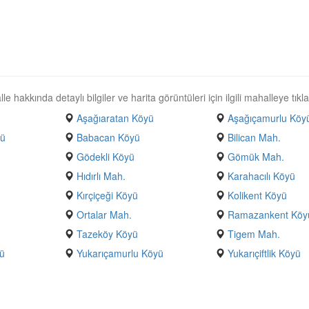
 hakkında detaylı bilgiler ve harita görüntüleri için ilgili mahalleye tıkla
Aşağıaratan Köyü
Aşağıçamurlu Köy
yü
Babacan Köyü
Bilican Mah.
Gödekli Köyü
Gömük Mah.
Hıdırlı Mah.
Karahacılı Köyü
Kırçiçeği Köyü
Kolikent Köyü
Ortalar Mah.
Ramazankent Köy
Tazeköy Köyü
Tigem Mah.
yü
Yukarıçamurlu Köyü
Yukarıçiftlik Köyü