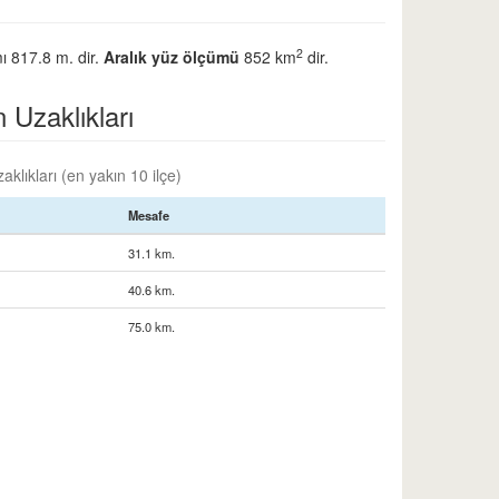
2
ı 817.8 m. dir.
Aralık yüz ölçümü
852 km
dir.
n Uzaklıkları
aklıkları (en yakın 10 ilçe)
Mesafe
31.1 km.
40.6 km.
75.0 km.