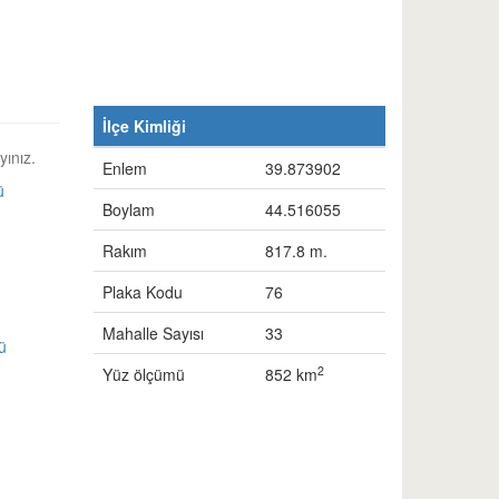
İlçe Kimliği
yınız.
Enlem
39.873902
ü
Boylam
44.516055
Rakım
817.8 m.
Plaka Kodu
76
Mahalle Sayısı
33
ü
2
Yüz ölçümü
852 km