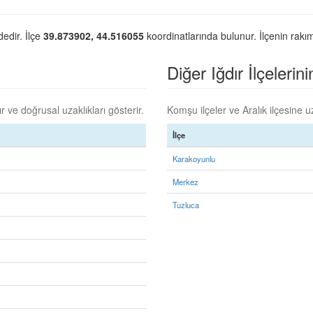
dedir. İlçe
39.873902, 44.516055
koordinatlarında bulunur. İlçenin rakım
Diğer Iğdır İlçelerini
 ve doğrusal uzaklıkları gösterir.
Komşu ilçeler ve Aralık ilçesine uz
İlçe
Karakoyunlu
Merkez
Tuzluca