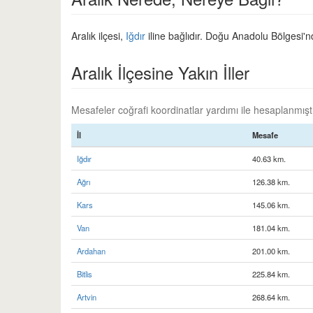
Aralık ilçesi,
Iğdır
iline bağlıdır. Doğu Anadolu Bölgesi'n
Aralık İlçesine Yakın İller
Mesafeler coğrafi koordinatlar yardımı ile hesaplanmıştır
İl
Mesafe
Iğdır
40.63 km.
Ağrı
126.38 km.
Kars
145.06 km.
Van
181.04 km.
Ardahan
201.00 km.
Bitlis
225.84 km.
Artvin
268.64 km.